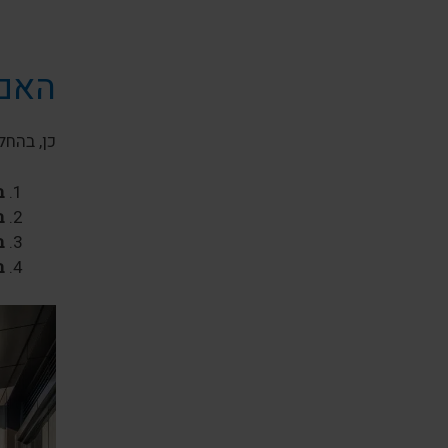
האם 
כן, בהחל
ב
ב
ב
ב