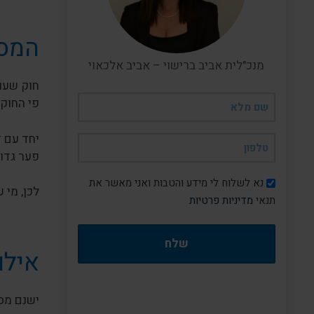
המסג
מנכ"לית אביב ברישוי – אביב אלכאוי
שם
פי החוק,
מלא
(חובה)
יחד עם 
טלפון
פער גדול
(חובה)
דיוור
נא לשלוח לי מידע והטבות ואני מאשר את
לכן, מי 
תנאי
מדיניות פרטיות
אילו
ישנם מס