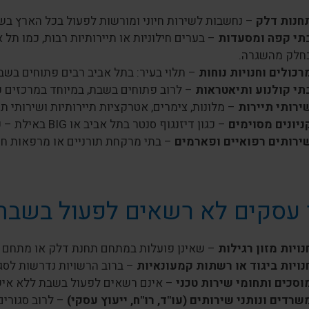
חנות דלק
– נחשבות לשירות חיוני ומורשות לפעול בכל הארץ בשבת
תי קפה ומסעדות
– בערים חילוניות או תיירותיות רבות, כמו תל
חלק מהשגרה.
רכולים וחנויות נוחות
– תלוי בעיר: בתל אביב רבים פתוחים בשבת
תי קולנוע ותיאטראות
– לרוב פתוחים בשבת, במיוחד במרכזים עי
ירותי תיירות
– מלונות, צימרים, אטרקציות תיירותיות ושירותי 
ניונים מסוימים
– כגון דיזנגוף סנטר בתל אביב או BIG באילת – פועלים בשבת בהתאם להסדרים מיוחדים.
ירותים רפואיים ופארמים
– בתי מרקחת תורניים או מרפאות חיר
 עסקים לא רשאים לפעול בשבת
נויות מזון רגילות
– שאינן פועלות במתחם תחנת דלק או מתחם פ
נויות ביגוד או רשתות קמעונאיות
– ברוב הרשויות נדרשות לסג
וסכים ותחומי שירות טכני
– אינם רשאים לפעול בשבת ללא איש
שרדים ונותני שירותים (עו"ד, רו"ח, ייעוץ עסקי)
– לרוב סגורים