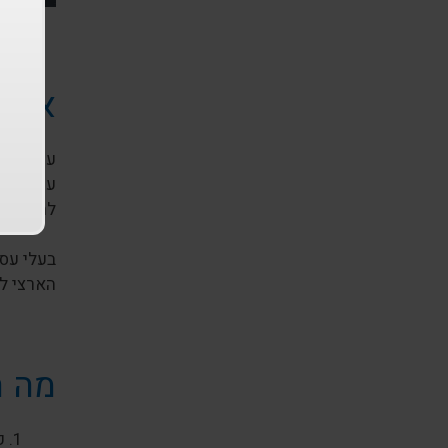
איך 
עסקים ש
לחוק שעו
בעלי עסק
הארצי לת
מה ה
ק