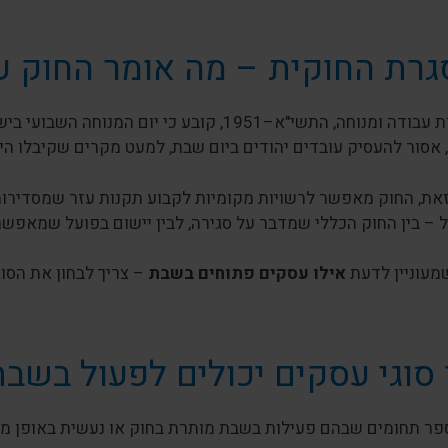
רת החוקית – מה אומר החוק 
חוק שעות עבודה ומנוחה, התשי"א–1951, קובע כ
 אסור להעסיק עובדים יהודים ביום שבת, למעט מקרים שקיבלו הי
זאת, החוק מאפשר לרשויות מקומיות לקבוע תקנות עזר שמסדירות
 – בין החוק הכללי שמדבר על סגירה, לבין יישום בפועל שמאפשר 
שמעוניין לדעת
אילו עסקים פתוחים בשבת
– צריך לבחון את הסוג
 סוגי עסקים יכולים לפעול בשב
פר תחומים שבהם פעילות בשבת מותרת בחוק או נעשית באופן מו