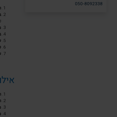
050-8092338
ת
ב
כ
מ
ב
ש
ק
ש
אילו
ח
ח
מ
מ