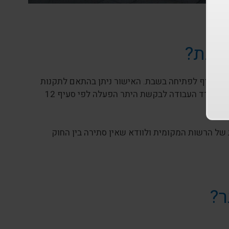
בת
בשבת?
ת סעיף לפתיחה בשבת. האישור ניתן בהתאם לתקנות
עזר עירוניות. במקרים חריגים (כמו בתי מרקחת, חנויות חיוניות), ניתן לפנות למשרד העבודה לבקשת היתר הפעלה לפי סעיף 12
של הרשות המקומית ולוודא שאין סתירה בין החוק
ר?