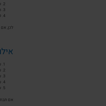
ש
ת
פ
לכן, אם
אילו
ע
ע
ע
ע
ש
אם תבחר