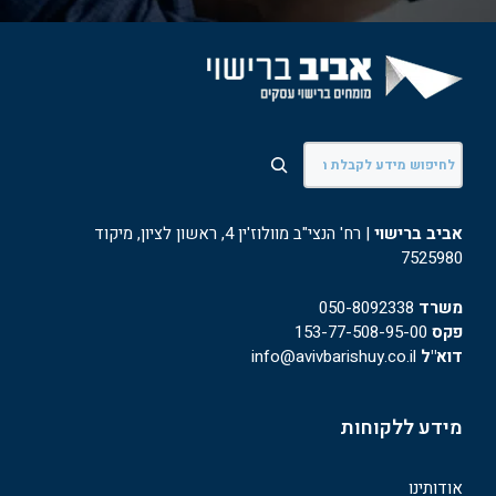
חיפוש
אביב ברישוי
| רח' הנצי"ב מוולוז'ין 4, ראשון לציון, מיקוד
7525980
משרד
050-8092338
פקס
153-77-508-95-00
דוא"ל
info@avivbarishuy.co.il
מידע ללקוחות
אודותינו