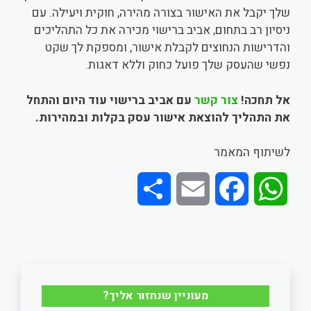
שלך יקבל את האישור בצורה מהירה, חוקית ויעילה. עם
ניסיון רב בתחום, אביב ברישוי מכירה את כל התהליכים
והדרישות הנחוצים לקבלת אישור, ומספקת לך שקט
נפשי שהעסק שלך פועל כחוק וללא דאגות.
אל תחכה!
צור קשר
עם אביב ברישוי עוד היום והתחל
את התהליך להוצאת אישור עסק בקלות ובמהירות
.
לשיתוף המאמר
S
E
F
W
h
m
a
h
a
a
c
a
r
i
e
t
מעוניין שנחזור אליך?