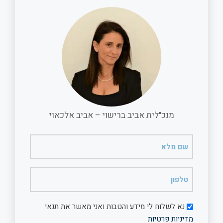
e
l
b
s
o
A
o
p
k
p
מנכ"לית אביב ברישוי – אביב אלכאוי
שם
מלא
(חובה)
טלפון
(חובה)
דיוור
נא לשלוח לי מידע והטבות ואני מאשר את תנאי
מדיניות פרטיות