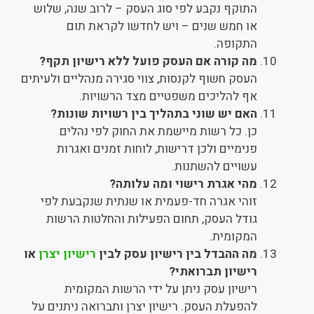
התוקף נקבע לפי סוג העסק – לרוב שנה, שלוש
או חמש שנים – ויש לחדשו לקראת תום
התקופה.
מה קורה אם העסק פועל ללא רישיון תקף?
העסק חשוף לקנסות, צווי סגירה מנהליים ולעיתים
אף להליכים משפטיים מצד הרשויות.
האם יש שוני בתהליך בין רשויות שונות?
כן. כל רשות מיישמת את החוק לפי נהלים
פנימיים ולכן דרישות, לוחות זמנים ואגרות
עשויים להשתנות.
מהי אגרת רישוי ומה עלותה?
זוהי אגרה חד-פעמית או שנתית שנקבעת לפי
גודל העסק, תחום הפעילות והחלטות הרשות
המקומית.
מה ההבדל בין רישיון עסק לבין
רישיון יצרן
או
רישיון תברואתי?
רישיון עסק ניתן על ידי הרשות המקומית
להפעלת העסק. רישיון יצרן ותברואה ניתנים על