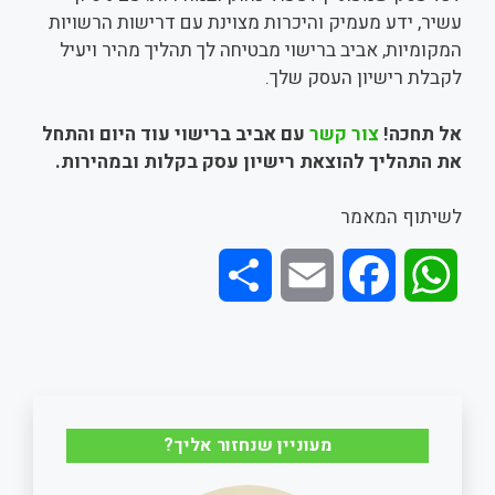
עשיר, ידע מעמיק והיכרות מצוינת עם דרישות הרשויות
המקומיות, אביב ברישוי מבטיחה לך תהליך מהיר ויעיל
לקבלת רישיון העסק שלך.
אל תחכה!
צור קשר
עם אביב ברישוי עוד היום והתחל
את התהליך להוצאת רישיון עסק בקלות ובמהירות
.
לשיתוף המאמר
S
E
F
W
h
m
a
h
a
a
c
a
r
i
e
t
מעוניין שנחזור אליך?
e
l
b
s