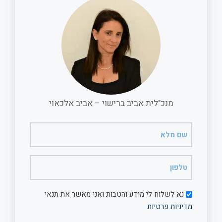
o
A
o
p
k
p
מנכ"לית אביב ברישוי – אביב אלכאוי
שם
מלא
(חובה)
טלפון
(חובה)
דיוור
נא לשלוח לי מידע והטבות ואני מאשר את תנאי
מדיניות פרטיות