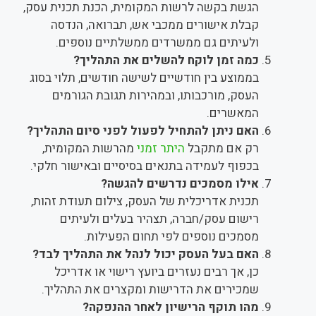
הגשת בקשה לרשות המקומית, הכנת תכנית עסק,
קבלת אישורים ממכבי אש, תברואה, הנדסה
ולעיתים גם ממשרדים ממשלתיים נוספים.
כמה זמן לוקח להשלים את התהליך?
בממוצע בין חודשיים לשישה חודשים, תלוי בסוג
העסק, מורכבותו, ובמהירות תגובת הגורמים
המאשרים.
האם ניתן להתחיל לפעול לפני סיום התהליך?
רק אם מתקבל
היתר זמני
מהרשות המקומית,
בכפוף לעמידה בתנאים בסיסיים ובאישור חלקי.
אילו מסמכים נדרשים להגשה?
תכנית אדריכלית של העסק, צילום תעודת זהות,
רישום עסק/חברה, תצהיר בעלים ולעיתים
מסמכים נוספים לפי תחום הפעילות.
האם בעל העסק יכול לנהל את התהליך לבד?
כן, אך רבים נעזרים ביועץ רישוי או אדריכל
שמכירים את הדרישות ומקצרים את התהליך.
מהו תוקף הרישיון לאחר ההנפקה?