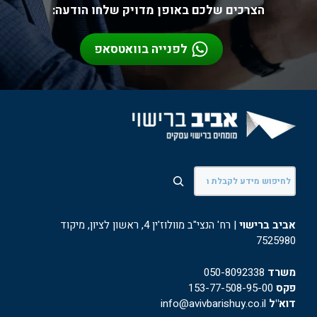
הצרכים שלכם באופן מדויק שלחו הודעה:
לפנייה בוואטסאפ
חיפוש
אביב ברישוי
| רח' הנצי"ב מוולוז'ין 4, ראשון לציון, מיקוד
7525980
משרד
050-8092338
פקס
153-77-508-95-00
דוא"ל
info@avivbarishuy.co.il