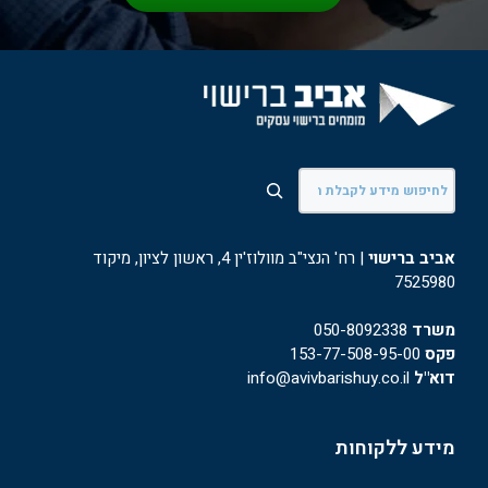
חיפוש
אביב ברישוי
| רח' הנצי"ב מוולוז'ין 4, ראשון לציון, מיקוד
7525980
משרד
050-8092338
פקס
153-77-508-95-00
דוא"ל
info@avivbarishuy.co.il
מידע ללקוחות