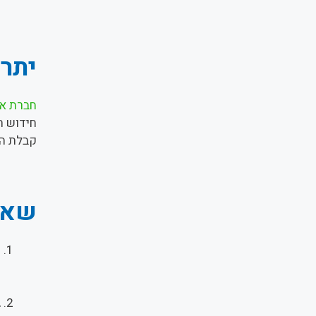
יתרו
חברת אב
חידוש ח
קבלת הר
שאלו
מ
ז
ש
ב