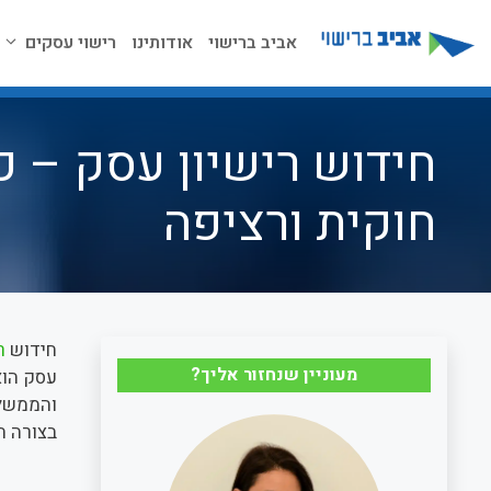
דלג
תוכן
אביב ברישוי
אודותינו
רישוי עסקים
חידוש רישיון עסק – כ
חוקית ורציפה
חידוש
ר
מעוניין שנחזור אליך?
עסק הוא
והממשלת
בצורה ח