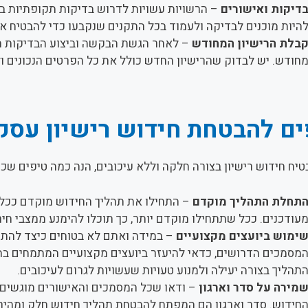
דיקות ואישורים
– הרשויות עשויות לדרוש בדיקות תקופתיות בע
היות מוכנים לבדיקה ולעמוד בכל התקנים שנקבעו כדי להבטיח את
בלת הרישיון המחודש
– לאחר הגשת הבקשה וביצוע הבדיקות הנ
חודש. יש לבדוק שהרישיון החדש כולל את כל הפרטים הנכונים ו
ים להבטחת חידוש רישיון עסק
טיח חידוש רישיון בצורה חלקה וללא עיכובים, הנה כמה טיפים שכ
תחלת התהליך מוקדם
– התחילו את תהליך החידוש מוקדם ככל 
עודכנים. ככל שתתחילו מוקדם יותר, כך תוכלו להימנע ממצבי חירו
ימוש ביועצים מקצועיים
– במידה ואתם לא בטוחים כיצד להתמו
מסמכים הדרושים, כדאי להיעזר ביועצים מקצועיים המתמחים ב
תהליך בצורה יעילה ולמנוע טעויות שעשויות לגרום לעיכובים.
מירה על סדר וארגון
– ודאו שכל המסמכים והאישורים מוגשים ב
חידוש. סדר וארגון הם המפתח להבטחת תהליך חידוש חלק ומהיר.