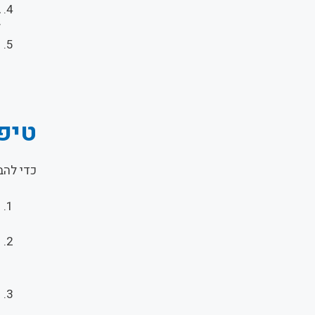
ב
ל
ק
מ
טיפ
כדי להב
ה
מ
ש
ה
ה
ש
ה