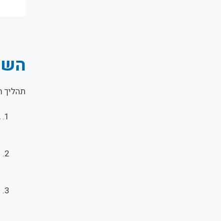
השל
תהליך ח
ב
ה
נ
ה
ה
מ
ה
ה
ה