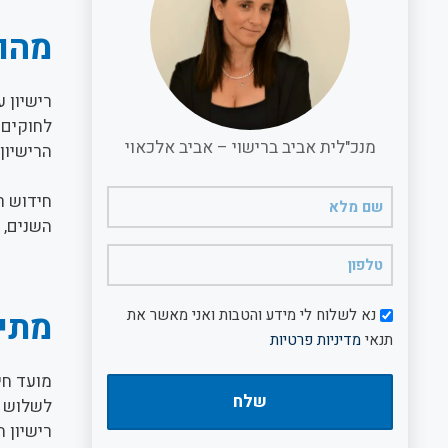
מהו 
רישיון 
לחוקים 
מנכ"לית אביב ברישוי – אביב אלכאוי
הרישיון
שם
חידוש ר
מלא
השנים, 
(חובה)
טלפון
(חובה)
דיוור
מתי
נא לשלוח לי מידע והטבות ואני מאשר את
תנאי
מדיניות פרטיות
מועד חי
לשלוש ש
רישיון 