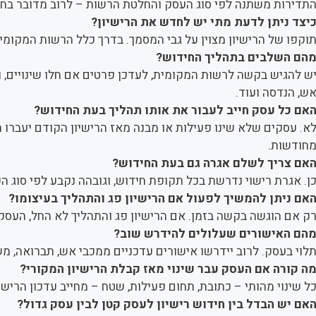
תדירות משתנה לפי סוג העסק והחלטת הרשות – לרוב מדובר בחי
יצד ניתן לדעת מתי יש לחדש את הרישיון?
וקפו של הרישיון מצוין על גבי המסמך. בדרך כלל הרשות המקומי
הם השלבים בתהליך החידוש?
ש להגיש בקשה לרשות המקומית, לעדכן פרטים אם חלו שינויים, ו
ש, הנדסה ועוד.
אם כל עסק חייב לעבור את אותו תהליך בעת החידוש?
א. עסקים שלא שינו פעילות או מבנה מאז הרישיון הקודם יעברו ת
חודשות.
אם צריך לשלם אגרה גם בעת החידוש?
ן. אגרת רישוי נדרשת בכל תקופת חידוש, וגובהה נקבע לפי סוג הע
אם ניתן להמשיך לפעול אם הרישיון פג והתהליך בעיצומו?
ק אם הוגשה בקשה בזמן. אם הרישיון פג והתהליך לא החל, העסק ח
הם האישורים שעלולים להידרש שוב?
לוי בעסק. לרוב יידרשו אישורים עדכניים ממכבי אש, תברואה, משר
ה קורה אם העסק עבר שינוי מאז קבלת הרישיון המקורי?
ל שינוי מהותי – כתובת, תחום פעילות, שטח – מחייב עדכון הריש
אם יש הבדל בין חידוש רישיון לעסק קטן לבין עסק גדול?