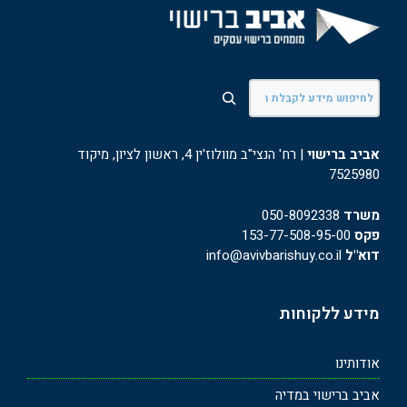
חיפוש
אביב ברישוי
| רח' הנצי"ב מוולוז'ין 4, ראשון לציון, מיקוד
7525980
משרד
050-8092338
פקס
153-77-508-95-00
דוא"ל
info@avivbarishuy.co.il
מידע ללקוחות
אודותינו
אביב ברישוי במדיה