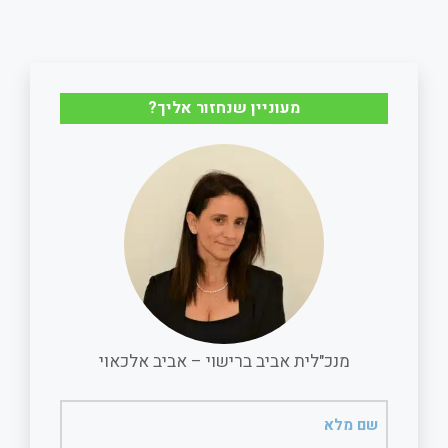
h
m
a
h
a
a
c
a
r
i
e
t
מעוניין שנחזור אליך?
e
l
b
s
o
A
o
p
k
p
מנכ"לית אביב ברישוי – אביב אלכאוי
שם
מלא