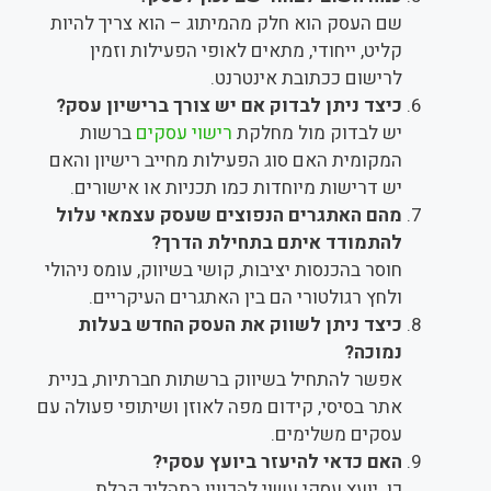
שם העסק הוא חלק מהמיתוג – הוא צריך להיות
קליט, ייחודי, מתאים לאופי הפעילות וזמין
לרישום ככתובת אינטרנט.
כיצד ניתן לבדוק אם יש צורך ברישיון עסק?
יש לבדוק מול מחלקת
רישוי עסקים
ברשות
המקומית האם סוג הפעילות מחייב רישיון והאם
יש דרישות מיוחדות כמו תכניות או אישורים.
מהם האתגרים הנפוצים שעסק עצמאי עלול
להתמודד איתם בתחילת הדרך?
חוסר בהכנסות יציבות, קושי בשיווק, עומס ניהולי
ולחץ רגולטורי הם בין האתגרים העיקריים.
כיצד ניתן לשווק את העסק החדש בעלות
נמוכה?
אפשר להתחיל בשיווק ברשתות חברתיות, בניית
אתר בסיסי, קידום מפה לאוזן ושיתופי פעולה עם
עסקים משלימים.
האם כדאי להיעזר ביועץ עסקי?
כן. יועץ עסקי עשוי להכווין בתהליך קבלת