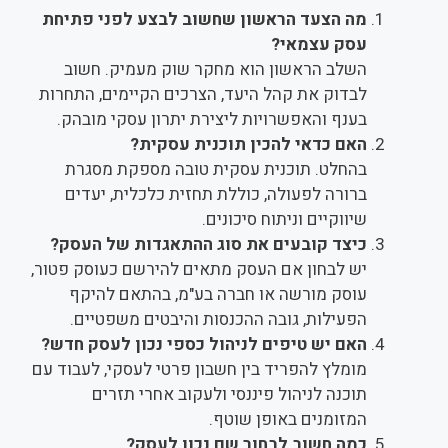
מה הצעד הראשון שחשוב לבצע לפני פתיחת
עסק עצמאי?
השלב הראשון הוא מחקר שוק מעמיק. חשוב
לבדוק את קהל היעד, הצרכים הקיימים, התחרות
בענף והאפשרויות ליצירת יתרון עסקי מובהק.
האם כדאי להכין תוכנית עסקית?
בהחלט. תוכנית עסקית טובה מספקת מסגרת
ברורה לפעולה, כוללת תחזית כלכלית, יעדים
שיווקיים וניתוח סיכונים.
כיצד קובעים את סוג ההתאגדות של העסק?
יש לבחון אם העסק מתאים להירשם כעוסק פטור,
עוסק מורשה או חברה בע"מ, בהתאם להיקף
הפעילות, גובה ההכנסות והיבטים משפטיים.
האם יש טיפים לניהול כספי נכון לעסק חדש?
מומלץ להפריד בין חשבון פרטי לעסקי, לעבוד עם
תוכנה לניהול פיננסי ולעקוב אחרי תזרים
המזומנים באופן שוטף.
כמה חשוב לבחור שם נכון לעסק?