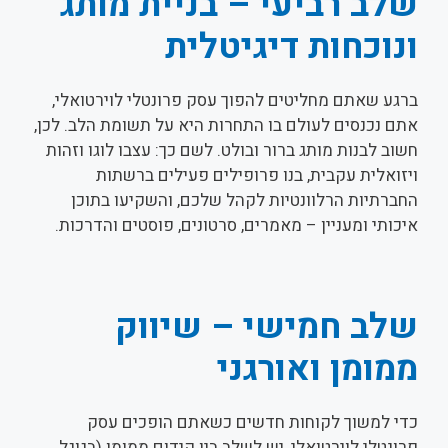
שלב רביעי – בניית מותג
ונוכחות דיגיטלית
ברגע שאתם מחליטים להפוך עסק פרונטלי לוירטואלי,
אתם נכנסים לעולם בו התחרות היא על תשומת הלב. לכן,
חשוב לבנות מותג ברור ובולט. לשם כך: עצבו לוגו וזהות
ויזואלית עקבית, בנו פרופילים פעילים ברשתות
החברתיות הרלוונטיות לקהל שלכם, והשקיעו בתוכן
איכותי ומעניין – מאמרים, סרטונים, פוסטים והדרכות.
שלב חמישי – שיווק
ממומן ואורגני
כדי למשוך לקוחות חדשים כשאתם הופכים עסק
פרונטלי לוירטואלי, יש לשלב בין קידום ממומן (בגוגל,