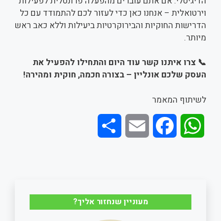
הדיגיטלי. אם אתם עוברים מהפעלה פרונטלית לפעילות
וירטואלית – אנחנו כאן כדי לעזור לכם להתמודד עם כל
הדרישות החוקיות והבירוקרטיות ביעילות וללא כאב ראש
מיותר.
📞 צרו איתנו קשר עוד היום והתחילו להפעיל את
העסק שלכם אונליין – בצורה חכמה, חוקית ומהירה!
לשיתוף המאמר
S
E
F
W
h
m
a
h
a
a
c
a
r
i
e
t
מעוניין שנחזור אליך?
e
l
b
s