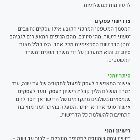
לרפורמות ממשלתיות.
צו רישוי עסקים
המסמך המשפטי המרכזי הקובע אילו עסקים נחשבים
"טעוני רישוי", מהו סיווגם, מהם הגופים המאשרים לגביהם
ומהן הדרישות הספציפיות מכל אחד. הצו כולל מאות
סיווגים, והוא מתעדכן על ידי משרד הפנים ומשרד
המשפטים.
היתר זמני
אישור המאפשר לעסק לפעול לתקופה של עד שנה, עוד
בטרם הושלם הליך קבלת רישיון העסק. נועד לעסקים
שנמצאים בשלבים מתקדמים של הרישוי אך חסר להם
אישור סופי אחד או יותר. הפעלה בהיתר זמני מחייבת
התחייבות להשלמת כל הדרישות.
רישיון זמני
רישיון עסק שמונפק לתקופה מוגבלת – לרוב עד שנה –