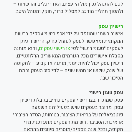
לכם להתנהל נכון מול היועצים, האדריכלים והרשויות –
ולהפוך תהליך מורכב למסלול ברור, חוקי, ומנוהל היטב.
רישיון עסק
אישור רשמי שמונפק על ידי אגף רישוי עסקים ברשות
המקומית ומאפשר לעסק לפעול כחוק. הרישיון ניתן
לעסקים "טעוני רישוי" לפי
צו רישוי עסקים
, והוא מותנה
בקבלת אישורים מכל הגורמים המאשרים הרלוונטיים.
רישיון עסק יכול להיות זמני, מותנה או קבוע – לתקופה
של שנה, שלוש או חמש שנים – לפי סוג העסק ורמת
הסיכון שבו.
עסק טעון רישוי
עסק שמוגדר בצו רישוי עסקים כחייב בקבלת רישיון
עסק. מדובר בעסקים שיש בפעילותם השפעה
פוטנציאלית על בריאות הציבור, בטיחותו, הסדר הציבורי
או איכות הסביבה. רשימת העסקים מתעדכנת מדי
תקופה, ובכל שנה נוספים/מוסרים סיווגים בהתאם