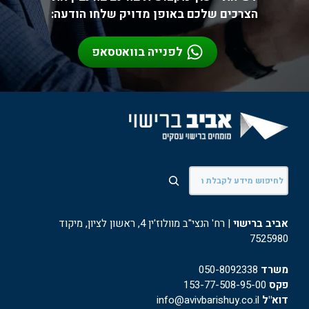
הצרכים שלכם באופן מדויק שלחו הודעה:
לפנייה בוואטסאפ
חיפוש
אביב ברישוי
| רח' הנצי"ב מוולוז'ין 4, ראשון לציון, מיקוד
7525980
משרד
050-8092338
פקס
153-77-508-95-00
דוא"ל
info@avivbarishuy.co.il