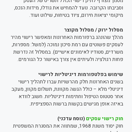
מסמך מצורף לתיק רישוי הכולל תשריט של העסק
וסביבתו הקרובה. נועד להמחיש את גודלו, מידות הנכס,
מיקומי יציאות חירום, ציוד בטיחות, שילוט ועוד.
מסלול ירוק / מסלול מקוצר
מהלך שהונהג ברפורמות האחרונות ומאפשר רישוי מהיר
לעסקים פשוטים עם רמת סיכון נמוכה (למשל: מספרות,
משרדים, סטודיו לאימונים אישיים). במסלול זה נדרשת
פחות רגולציה ולעיתים אין צורך באישור כל הגורמים.
שימוש בפלטפורמות דיגיטליות לרישוי
בשנים האחרונות חלק מהרשויות עברו לתהליך רישוי
דיגיטלי מלא – כולל הגשה מקוונת, תשלום מקוון, מעקב
אחר סטטוס הטיפול וחתימות דיגיטליות. חשוב לוודא
באיזה אופן מגישים בקשות ברשות הספציפית.
חוק רישוי עסקים
(נוסח עדכני)
חוק יסוד משנת 1968, שמתווה את המסגרת המשפטית