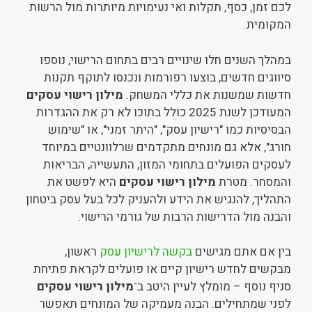
לכם זמן, כסף, תקלות ואי נעימויות מיותרות מול הרשות
המקומית.
במהלך השנים חלו שינויים רבים בתחום הרישוי, נוספו
סיווגים חדשים, בוצעו רפורמות ונכנסו לתוקף תקנות
חדשות שמשנות את כללי המשחק.
מילון רישוי עסקים
המעודכן לשנת 2025 כולל בתוכו לא רק את ההגדרות
הבסיסיות כמו "רישיון עסק", "היתר זמני", או "שימוש
חורג", אלא גם מונחים מתקדמים שרלוונטיים במיוחד
לעסקים הפועלים בתחומי המזון, התעשייה, הבריאות
והמסחר. מטרת
מילון רישוי עסקים
היא לפשט את
התהליך, להנגיש את הידע ולהעניק לכל בעל עסק ביטחון
והבנה מול הדרישות הרבות של גורמי הרישוי.
בין אם אתם מגישים
בקשה לרישיון עסק
ראשון,
מבקשים לחדש רישיון קיים או פועלים לקראת פתיחת
סניף נוסף – מומלץ לעיין היטב ב־
מילון רישוי עסקים
לפני שמתחילים. הבנה מעמיקה של המונחים תאפשר