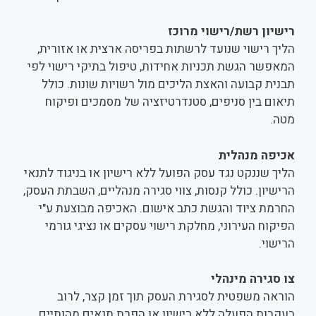
רישיון רשת/רישוי מרוכז
הליך רישוי שנועד לרשתות בפריסה ארצית או אזורית,
המאפשר הגשת תכניות אחידות, טיפול בתיקי רישוי לפי
תבנית קבועה והאצת הליכים מול רשויות שונות. כולל
תיאום בין סניפים, סטנדרטיזציה של מסמכים ופיקוח
מטה.
אכיפה מנהלית
הליך שננקט נגד עסק הפועל ללא רישיון או בניגוד לתנאי
הרישיון. כולל קנסות, צווי סגירה מנהליים, השבתת העסק,
החרמת ציוד והגשת כתב אישום. האכיפה מבוצעת ע"י
הפיקוח העירוני, מחלקת רישוי עסקים או נציגי גורמי
הרישוי.
צו סגירה מינהלי
הוראה משפטית לסגירת העסק תוך זמן קצר, לרוב
בעקבות הפעלה ללא רישיון או הפרת תנאים מהותיים.