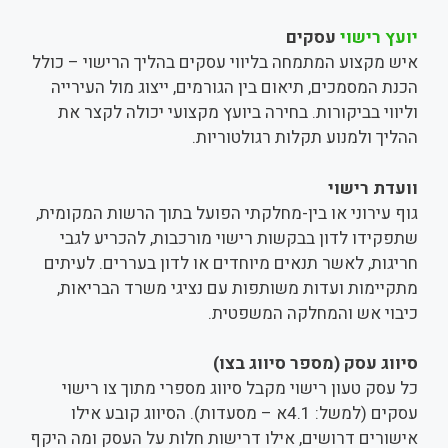
יועץ רישוי
עסקים
איש מקצוע המתמחה בליווי עסקים בהליך הרישוי – כולל
הכנת המסמכים, תיאום בין הגורמים, ייצוג מול העירייה
וליווי בביקורות. בחירה ביועץ מקצועי יכולה לקצר את
ההליך ולמנוע תקלות רגולטוריות.
וועדת רישוי
גוף עירוני או בין-מחלקתי הפועל בתוך הרשות המקומית,
שתפקידו לדון בבקשות רישוי מורכבות, להכריע לגבי
חריגות, לאשר תנאים מיוחדים או לדון בעררים. לעיתים
מתקיימות ועדות משותפות עם נציגי משרד הבריאות,
כיבוי אש והמחלקה המשפטית.
סיווג עסק (מספר סיווג בצו)
כל עסק טעון רישוי מקבל סיווג מספרי מתוך צו רישוי
עסקים (למשל: 4.1א – מסעדות). הסיווג קובע אילו
אישורים דרושים, אילו דרישות חלות על העסק ומה היקף