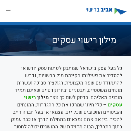
דלג
תוכן
תפר
מילון רישוי עסקים
כל בעל עסק בישראל שמתכנן לפתוח עסק חדש או
להסדיר את פעילותו הקיימת מול הרשויות, נדרש
להתמודד עם שפה מקצועית, רגולציה סבוכה ועשרות
מונחים משפטיים, תכנוניים וביורוקרטיים שאינם תמיד
מובנים מאליהם. בדיוק לשם כך נוצר
מילון
רישוי
עסקים
– כלי חיוני שמרכז את כל ההגדרות, המונחים
והביטויים החשובים שכל יזם, עצמאי או בעל חברה חייב
להכיר. בין אם אתם נמצאים בתחילת הדרך או כבר עמוק
בתוך התהליך, הבנה מדויקת של המושגים יכולה לחסוך