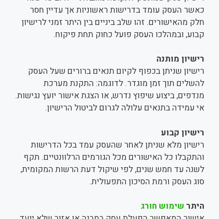
כאשר העסק עומד בדרישות ראשוניות אך עדיין חסר
חלק מהאישורים. זהו שלב ביניים בין היתר זמני לרישיון
קבוע, ובמהלכו העסק פועל כחוק תחת פיקוח.
רישיון מותנה
רישיון שניתן בכפוף לקיום תנאים ברורים שעל העסק
להשלים תוך זמן מוגדר. לדוגמה: התקנת מערכת
מנדפים, ביצוע שיפוץ נדרש, או הצגת אישור יועץ נגישות.
אי עמידה בתנאים עלולה לגרום לביטול הרישיון.
רישיון קבוע
רישיון מלא שניתן לאחר שהעסק עמד בכל הדרישות
והתקבלו כל האישורים מכל הגורמים הרלוונטיים. תקף
לשנה עד חמש שנים, לפי שיקול דעת הרשות המקומית,
סוג העסק ורמת הסיכון התפעולית.
היתר
שימוש חורג
אישור המאפשר הפעלת עסק במבנה או אזור שלא יועד