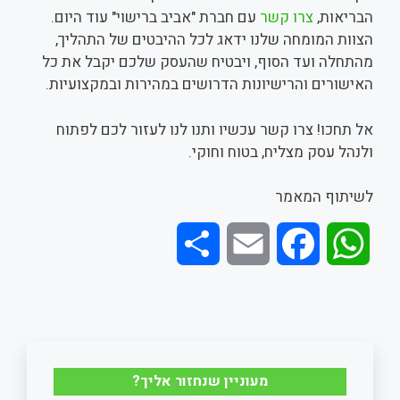
הבריאות,
צרו קשר
עם חברת "אביב ברישוי" עוד היום.
הצוות המומחה שלנו ידאג לכל ההיבטים של התהליך,
מהתחלה ועד הסוף, ויבטיח שהעסק שלכם יקבל את כל
האישורים והרישיונות הדרושים במהירות ובמקצועיות.
אל תחכו! צרו קשר עכשיו ותנו לנו לעזור לכם לפתוח
ולנהל עסק מצליח, בטוח וחוקי.
לשיתוף המאמר
S
E
F
W
h
m
a
h
a
a
c
a
r
i
e
t
מעוניין שנחזור אליך?