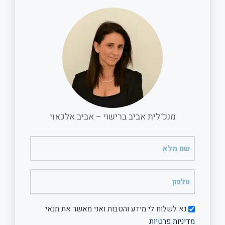
e
l
b
s
o
A
o
p
k
p
מנכ"לית אביב ברישוי – אביב אלכאוי
שם
מלא
(חובה)
טלפון
(חובה)
דיוור
נא לשלוח לי מידע והטבות ואני מאשר את תנאי
מדיניות פרטיות