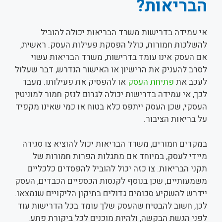
הבריאות?
אי עמידה בדרישות משרד הבריאות יכולה להוביל
להשלכות חמורות, כולל הפסקת פעילות העסק. ראשית,
אם העסק אינו עומד בדרישות, משרד הבריאות עשוי
לסרב להעניק את הרישיון או האישור הנדרש, דבר שעלול
לעכב את
פתיחת העסק
או להפסיק את פעילותו. מעבר
לכך, אי עמידה בדרישות יכולה לגרום לנזק חמור למוניטין
העסקי, שכן העסק ייתפס כלא בטוח או כמי שאינו מקפיד
על בריאות הציבור.
במקרים חמורים, משרד הבריאות יכול להוציא צו סגירה
מיידי לעסק, במיוחד אם מתגלות הפרות חמורות של
תקני הבריאות. צו כזה יכול להוביל להפסדים כלכליים
משמעותיים, שכן בנוסף לקנסות הכספיים הכבדים, העסק
יידרש להשקיע סכומים גדולים בתיקון הליקויים שנמצאו.
לכן, חשוב להבטיח שהעסק שלך עומד בכל הדרישות עוד
לפני הגשת הבקשה, ולהיות מוכנים לכל ביקורת פתע.