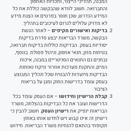
המבנה, תהליכי הייצור, ותכניות האחסון
והתברואה. חשוב לוודא שהבקשה כוללת את כל
המידע הנדרש, שכן חוסר בפרטים או הצגת מידע
לא מדויק עלולים לגרום לעיכובים בתהליך.
בדיקות ואישורים מקיפים
– לאחר הגשת
הבקשה, משרד הבריאות יבצע סדרת בדיקות
יסודיות בעסק. הבדיקות כוללות בדיקות תברואה,
בטיחות מזון, תנאי אחסון, וניהול פסולת. בנוסף,
נבחנים גם התנאים הסניטריים במבנה, איכות
המים, והתקנת מערכות אוורור וניקוז נאותות.
הבדיקות מיועדות להבטיח שכל תהליך המבוצע
בעסק עומד בדרישות החוק ומגן על בריאות
הציבור.
קבלת הרישיון וחידושו
– אם העסק עומד בכל
הדרישות ועובר את כל הבדיקות בהצלחה, משרד
הבריאות ינפיק את
רישיון העסק
. חשוב להבין כי
רישיון זה אינו קבוע ויש לחדש אותו באופן
תקופתי בהתאם להנחיות משרד הבריאות. חידוש