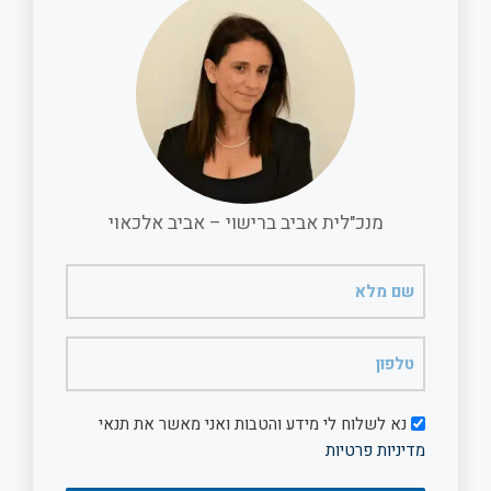
o
A
o
p
k
p
מנכ"לית אביב ברישוי – אביב אלכאוי
שם
מלא
(חובה)
טלפון
(חובה)
דיוור
נא לשלוח לי מידע והטבות ואני מאשר את תנאי
מדיניות פרטיות