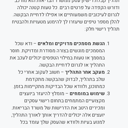
תהליך קבלת רישיון עסק ממשרד הבריאות הוא מורכב
ודורש הקפדה על פרטים רבים. כל טעות קטנה יכולה
לגרום לעיכובים משמעותיים או אפילו לדחיית הבקשה.
להלן מספר טיפים שיעזרו לך להימנע מטעויות ולהבטיח
תהליך רישוי חלק:
הגשת מסמכים מדויקים ומלאים
– ודא שכל
המסמכים מוגשים בצורה מסודרת ומדויקת. חוסר
במסמך או טעות במילוי הטפסים יכולים לעכב את
התהליך או לגרום לדחיית הבקשה.
מעקב אחר התהליך
– חשוב לעקוב אחרי כל
שלב בתהליך, לבדוק שהבקשה מתקדמת
כמתוכנן, ולוודא שכל הבדיקות מתקיימות בזמן.
שימוש במומחים
– מומלץ להיעזר ביועצים
מקצועיים המתמחים בתחום רישוי עסקים
ומכירים היטב את הדרישות של משרד הבריאות.
יועצים אלה יכולים להדריך אותך לאורך התהליך,
למנוע בעיות ולוודא שהעסק שלך עומד בכל