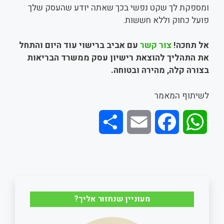
ומספקת לך שקט נפשי בכך שאתה יודע שהעסק שלך
פועל כחוק וללא חששות.
אל תחכה!
צור קשר
עם אביב ברישוי עוד היום והתחל
את התהליך להוצאת רישיון עסק ממשרד הבריאות
בצורה קלה, מהירה ובטוחה
.
לשיתוף המאמר
S
E
F
W
h
m
a
h
a
a
c
a
r
i
e
t
מעוניין שנחזור אליך?
e
l
b
s