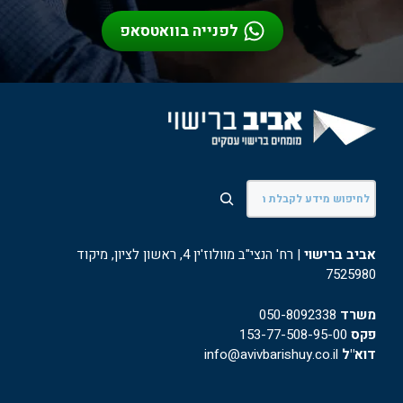
לפנייה בוואטסאפ
חיפוש
אביב ברישוי
| רח' הנצי"ב מוולוז'ין 4, ראשון לציון, מיקוד
7525980
משרד
050-8092338
פקס
153-77-508-95-00
דוא"ל
info@avivbarishuy.co.il