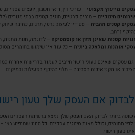
סקים מייעוץ מקצועי
– עורכי דין, רואי חשבון, יועצים עסקיים, 
ירותים חינוכיים
– מורים פרטיים, חוגים קטנים בבתי מגורים (ללא 
סקים קטנים מהבית
– סטודיו לעיצוב גרפי, תרגום, כתיבה שיווק
היקף נרחב.
נויות קטנות שאינן מזון או קוסמטיקה
– לדוגמה, חנות מתנות, חנ
סקי אומנות ומלאכה ביתית
– כל עוד אין שימוש בחומרים מסוכנ
גם עסקים שאינם טעוני רישוי חייבים לעמוד בדרישות אחרות כמו ת
ציבור או תקני איכות הסביבה – תלוי בהיקף הפעילות ובמיקום.
לבדוק אם העסק שלך טעון רישוי
שוטה ביותר לבדוק האם העסק שלך נמצא ברשימת העסקים הטעונ
פי תחומים, וכולל מאות סיווגים עסקיים. כל סיווג שמופיע בצו – 
נו טעון רישוי.