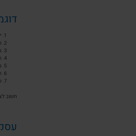
דוגמ
י
ס
מ
ח
מ
ח
ס
חשוב לצי
עסקי