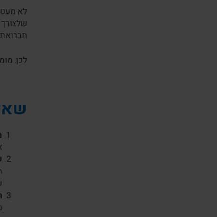
לא מעט י
שלצורך ה
תברואתיו
לכן, מומ
שאלו
מ
א
ע
ה
ש
ה
ב