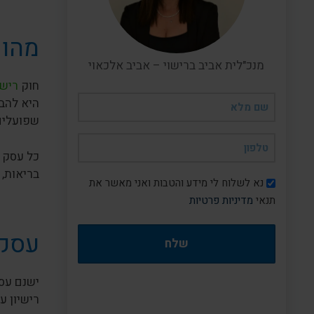
מהו 
מנכ"לית אביב ברישוי – אביב אלכאוי
חוק
רישו
שם
היא להבט
מלא
שפועלים 
(חובה)
טלפון
כל עסק 
(חובה)
בריאות, 
דיוור
נא לשלוח לי מידע והטבות ואני מאשר את
תנאי
מדיניות פרטיות
עסקי
ישנם עסק
רישיון ע