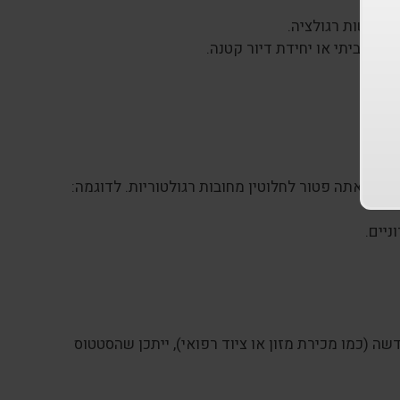
בדרישות רגולציה.
ד הביתי או יחידת דיור קטנה.
ר שאתה פטור לחלוטין מחובות רגולטוריות. לדוגמה:
ניים.
ה (כמו מכירת מזון או ציוד רפואי), ייתכן שהסטטוס