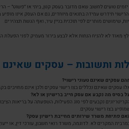
זמים טועים לחשוב שאם מדובר בעסק קטן, ביתי או "פשוט" – הרי 
רישוי תידרש עמידה בתנאים מיוחדים, גם אם העסק אינו מופיע בצ
ת, שימושים מותרים לפי תוכנית בניין עיר, ואף הגשת תצהירים.
לץ מאוד לא להניח הנחות אלא לבצע בירור מעמיק לפני הפעלת ה
ת ותשובות – עסקים שאינם ט
הם עסקים שאינם טעוני רישוי?
לו עסקים שאינם נכללים בצו רישוי עסקים ולכן אינם מחויבים ב
ל בסיס מה נקבע אם עסק חייב ברישיון או לא?
קריטריונים נקבעים לפי סוג הפעילות, השפעתה על בריאות הציבור,
מופיע בצו רישוי עסקים.
אם פתיחת משרד שירותים מחייבת רישיון עסק?
מרבית המקרים לא. לדוגמה, משרד רואי חשבון, עורכי דין, או ייעו