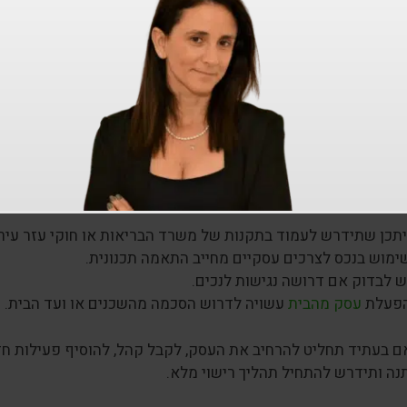
חות בירוקרטיה
– אין דרישה להמציא אישורים ממספר גורמים.
מישות תפעולית
– ניתן לשנות תהליכים במהירות מבלי להיתקע 
תאימים לפעילות מהבית
– במקרים רבים ניתן לפעול מתוך המשר
בכל זאת חשוב לדעת?
סק שלך נחשב לאחד מהעסקים שאינם טעוני רישוי, אין פירוש הדב
יתכן שתידרש לעמוד בתקנות של משרד הבריאות או חוקי עזר עירו
ימוש בנכס לצרכים עסקיים מחייב התאמה תכנונית.
ש לבדוק אם דרושה נגישות לנכים.
פעלת
עסק מהבית
עשויה לדרוש הסכמה מהשכנים או ועד הבית.
אם בעתיד תחליט להרחיב את העסק, לקבל קהל, להוסיף פעילות חדש
נה ותידרש להתחיל תהליך רישוי מלא.