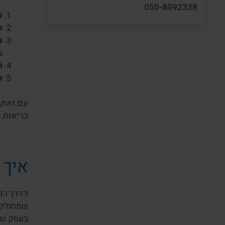
050-8092338
ע
ש
ע
ב
ח
ע
עם זאת, 
בריאות ה
איך 
הדרך הפ
שמחולק ל
בעסק שאי