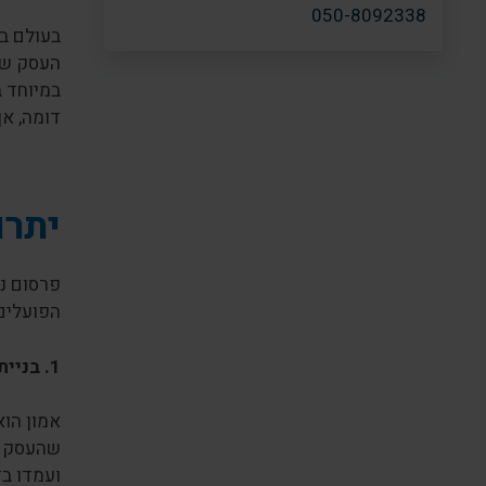
050-8092338
בעולם בו
העסק שלך
במיוחד ב
דומה, אך
יתרו
פרסום נ
הפועלים 
1.
בניית
אמון הוא
שהעסק ע
ועמדו בד