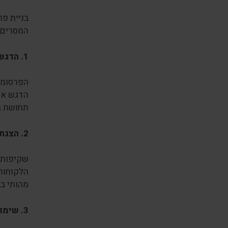
בניית פר
המסרים ה
1.
הדגשת
הפרסומת
הדגש את
תחושת בי
2.
הצגת 
שקיפות ה
הלקוחות 
מהותי בב
3.
שימו