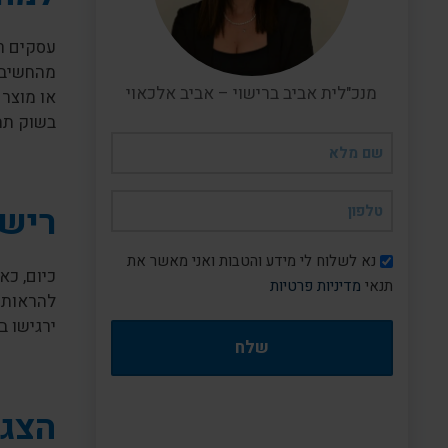
עסקים ר
מהחשיבות
מנכ"לית אביב ברישוי – אביב אלכאוי
או מוצר
בשוק תח
שם
מלא
(חובה)
טלפון
רישו
(חובה)
דיוור
נא לשלוח לי מידע והטבות ואני מאשר את
כיום, כא
תנאי
מדיניות פרטיות
להראות 
ירגישו ב
הצגת