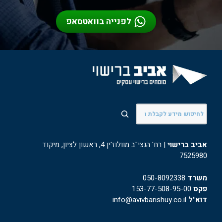
לפנייה בוואטסאפ
חיפוש
אביב ברישוי
| רח' הנצי"ב מוולוז'ין 4, ראשון לציון, מיקוד
7525980
משרד
050-8092338
פקס
153-77-508-95-00
דוא"ל
info@avivbarishuy.co.il