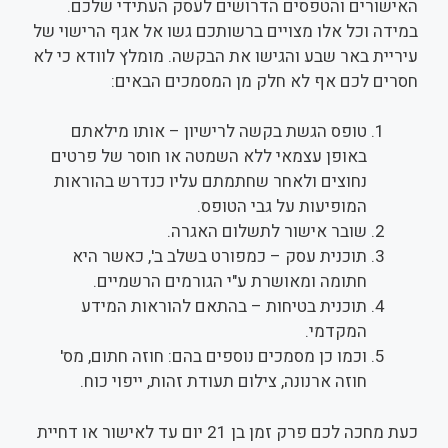
האישורים והטפסים הדרושים לעסק העתידי שלכם.
במידה וכל אלו מצויים ברשותכם גשו אל אגף הרישוי של
עיריית באר שבע והגישו את הבקשה. מומלץ לוודא כי לא
חסרים לכם אף לא חלק מן המסמכים הבאים:
טופס הגשת בקשה לרישיון – אותו מילאתם
באופן עצמאי ללא השמטה או חוסר של פרטים
נחוצים ולאחר שחתמתם עליו כנדרש בהוראות
המופיעות על גבי הטופס.
שובר אישור לתשלום האגרה.
תוכנית עסק – כמפורט בשלב ב', כאשר היא
חתומה ומאושרת ע"י הגורמים הרשמיים.
תוכנית בטיחות – בהתאם להוראות המידע
המקדמי.
וכמו כן מסמכים נוספים בהם: חוזה חתום, מס'
חוזה ארנונה, צילום תעודת זהות, ייפוי כוח.
כעת מחכה לכם פרק זמן בן 21 יום עד לאישור או דחיית