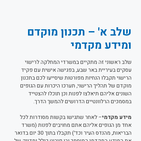
שלב א' – תכנון מוקדם
ומידע מקדמי
שלב ראשוני זה מתקיים במשרדי המחלקה לרישוי
עסקים בעיריית באר שבע, בפגישה אישית עם פקיד
הרישוי תקבלו הנחיות מפורטות שיסייעו לכם בתכנון
מוקדם של תהליך הרישוי, תערכו היכרות עם הגופים
השונים אליהם תיאלצו לפנות וכן תוכלו להצטייד
במסמכים הרלוונטיים הדרושים להמשך הדרך.
מידע מקדמי
– לאחר שתגישו בקשות מסודרות לכל
אחד מן הגופים אליהם אתם מחויבים לפנות (משרד
הבריאות, מהנדס העיר וכד') תקבלו בתוך 30 יום בדואר
את המידע המקדמי המוסמך ובו פירוט כולל ומדויק של