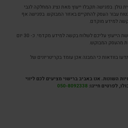
גולן. בפגישה תקבלו ייעוץ מאת נציג המחלקה לגבי
בטוח עבור העסק להתקיים באזור המבוקש. בפגישה אף
בקשה למידע מוקדם.
– לכל אחד מהגופים הנמצאים ברשימה אותה קיבלתם בפגישת הייעוץ עליכם לשלוח בקשה למידע מקדמי. כ- 30 יום
ות מהעסק המבוקש.
ו בוודאות כי המבנה אכן עומד בקריטריונים של
 השונות. אנו באביב ברישוי מציעים לכם ליווי
לו, לפרטים חייגו:
050-8092338