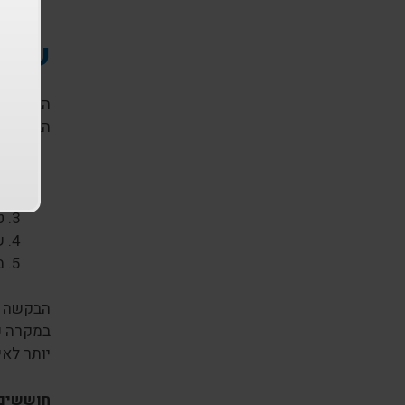
שלב 
הגיעה ה
הבאים וה
ת
ת
ט
ש
מ
במקרה ש
יותר לאי
חוששים 