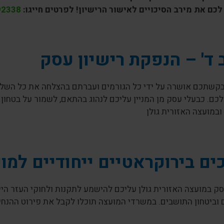
לכם את מירב הסיכויים לאישור הרישיון! לפרטים חייגו:
92338
ד' – הנפקת רישיון עסק
קשתכם אושרה על ידי כל הגורמים ועברתם בהצלחה את כל השלבים
ם. כבעלי עסק מן המניין עליכם לנהוג בהתאם, לשמור על בטחון
במועצה האזורית גולן
ים בירוקראטיים ייחודיים למוע
ק במועצה האזורית גולן עליכם להישמע לתקנות ולחוקי העזר היי
 וביטחון התושבים. במשרדי המועצה תוכלו לקבל את פירוט ההנחיות