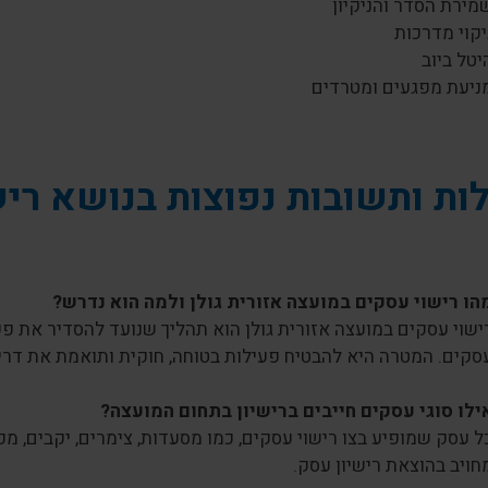
מירת הסדר והניקיון
יקוי מדרכות
יטל ביוב
ניעת מפגעים ומטרדים
ת ותשובות נפוצות בנושא ריש
הו רישוי עסקים במועצה אזורית גולן ולמה הוא נדרש?
ישוי עסקים במועצה אזורית גולן הוא תהליך שנועד להסדיר את 
סקים. המטרה היא להבטיח פעילות בטוחה, חוקית ותואמת את דריש
ילו סוגי עסקים חייבים ברישיון בתחום המועצה?
ל עסק שמופיע בצו רישוי עסקים, כמו מסעדות, צימרים, יקבים, מפע
חויב בהוצאת רישיון עסק.