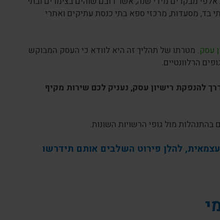
אלפי מבקרים מידי שנה, אשר רובם שוהים בצימרים ובתי
בתי בד, מסעדות, מרכזי ספא בתי כנסת עתיקים ואתרי
ן עסק
. מטרתו של תהליך זה היא לוודא כי העסק המבוקש
פים הרלוונטיים.
למעלה מ- 15 שנה בליווי עסקים בדרך להנפקת רישיון עסק, נעניק לכם שירות מקיף
 בהתנהלות מול גופי הרשויות השונות.
עצמאית, להלן פירוט השלבים אותם תידרשו
י