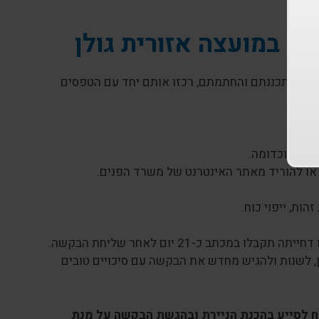
ם במועצה אזורית גולן
תם, תכננתם והחתמתם, רכזו אותם יחד עם הטפסים
י אש וכדומה.
או להוריד מאתר האינטרנט של משרד הפנים.
הות, ייפוי כוח.
הבקשה תידון בוועדת רישוי העסקים במועצה האזורית גולן ואת אישורה או דחייתה תקבלו במכתב כ-21 יום לאחר שליחת הבקשה.
 לשנות ולהגיש מחדש את הבקשה עם סיכויים טובים
 לסייע בהכנת הניירת ובהגשת הבקשה על מנת