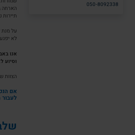
שמורות ה
050-8092338
הארחה בי
תיירות נ
על מנת ל
לא יפגע 
וסיוע לא
הצוות של
אם הנכ
לעבור 
שלב 