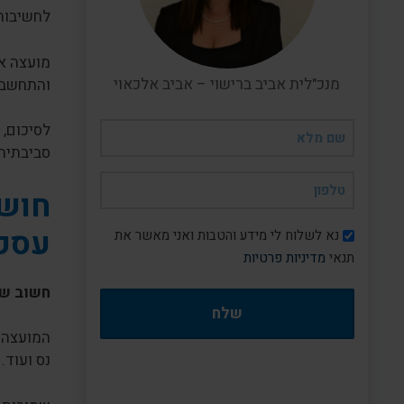
לחשיבות
מועצה אז
מנכ"לית אביב ברישוי – אביב אלכאוי
והתחשבו
שם
לסיכום, 
מלא
סביבתית
(חובה)
טלפון
חוש
(חובה)
עסקי
דיוור
נא לשלוח לי מידע והטבות ואני מאשר את
תנאי
מדיניות פרטיות
חשוב שת
נס ועוד. במועצה מתגוררים 