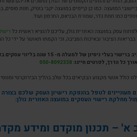
טבע, הנחלים והנופים הקסומים של הגולן מושכים אליהם עשרות 
ישובי המועצה. כמו כן קיימים במועצה יקבי בוטיק, חוות סוסים, 
וספים כמו חמת גדר, שמורת הבניאס, החרמון ועוד.
פתוח עסק במועצה האזורית גולן, עליכם להוציא ראשית כל
רישיו
בבריאות הציבור ובאיכות הסביבה, וכי הקמתו תאושר על ידי כל הגו
אנו באביב ברישוי בעלי ניסיון של 
ורך כל הדרך, לפרטים חייגו:
050-8092338
נו כולל אנשי מקצוע הבקיאים בכל שלב בהליך הבירוקרטי ומנוסים
ם מעוניינים לטפל בהנפקת רישיון העסק שלכם בצורה 
מול מחלקת רישוי העסקים במועצה האזורית גולן:
א' – תכנון מוקדם ומידע מקדמ