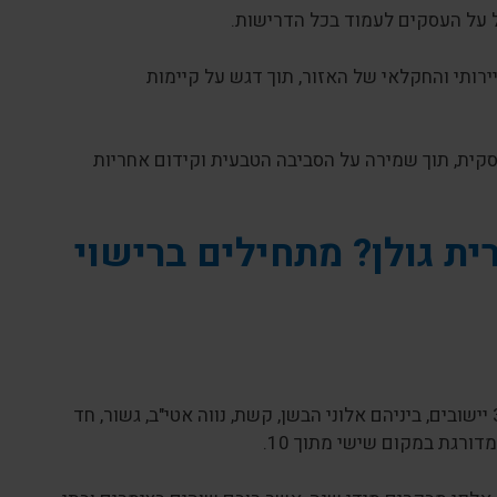
 על העסקים לעמוד בכל הדרישות.
רותי והחקלאי של האזור, תוך דגש על קיימות
עסקית, תוך שמירה על הסביבה הטבעית וקידום אחריות
ית גולן? מתחילים ברישוי
המועצה האזורית גולן ממוקמת בצפון מזרח הארץ, ברמת הגולן, ומונה כ-32 יישובים, ביניהם אלוני הבשן, קשת, נווה אטי"ב, גשור, חד