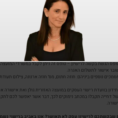
ג' – הגשת בקשה לרישוי עסקי
עת להגיש את הבקשה. אספו את כל המסמכים אותם המצאתם, כתב
גישו אותם למחלקת רישוי עסקים במועצה האזורית גולן:
וכנית עסק- מאושרת וחתומה על ידי בעל מקצוע מורשה.
וכנית בטיחות – מאושרת על ידי
יועץ בטיחות
, משטרת ישראל, כיבו
ופס הגשת בקשה לרישיון – טופס זה ניתן לקבל במשרדי המועצה 
ובר אישור לתשלום האגרה.
סמכים נוספים ביניהם: חוזה חתום, מס' חוזה ארנונה, צילום תעודת ז
ל דחייה תקבלו במכתב נימוקים לכך, דבר אשר יאפשר לכם לתקן,
שורה.
שבקשתכם לרישיון עסק לא תאושר? אנו באביב ברישוי נשמח