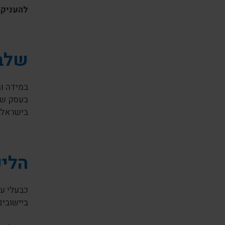
להעניק 
שלב 
במידה וב
בעסק שלכ
בישראל ו
הליכ
כבעלי עס
ביישובים