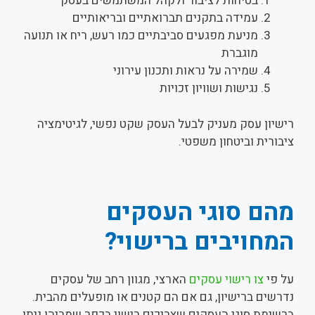
בטיחות לציבור ולקהל המשתמשים בעסק
עמידה בתקנים תברואתיים ובריאותיים
מניעת מפגעים סביבתיים כמו רעש, ריח או תנועה
מוגברת
שמירה על נראות ותכנון עירוני
נגישות ושוויון זכויות
רישיון עסק מעניק לבעל העסק שקט נפשי, לגיטימציה
ציבורית וביטחון משפטי.
מהם סוגי העסקים
המחויבים ברישוי?
על פי
צו רישוי עסקים
הארצי, מגוון רחב של עסקים
נדרשים ברישיון, גם אם הם קטנים או מופעלים מהבית.
ברשימת סוגי העסקים שצריכים רישוי בכפר שמריהו ניתן