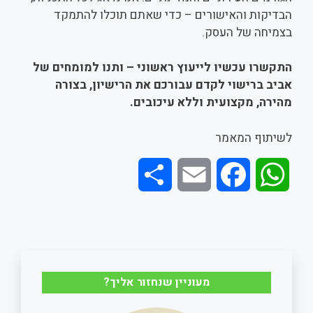
הבדיקות והאישורים – כדי שאתם תוכלו להתמקד
בצמיחה של העסק.
התקשרו עכשיו לייעוץ ראשוני – ותנו למומחים של
אביב ברישוי לקדם עבורכם את הרישיון, בצורה
מהירה, מקצועית וללא עיכובים.
לשיתוף המאמר
S
E
F
W
h
m
a
h
a
a
c
a
r
i
e
t
מעוניין שנחזור אליך?
e
l
b
s