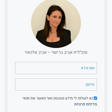
o
A
o
p
k
p
מנכ"לית אביב ברישוי – אביב אלכאוי
שם
מלא
(חובה)
טלפון
(חובה)
דיוור
נא לשלוח לי מידע והטבות ואני מאשר את תנאי
מדיניות פרטיות