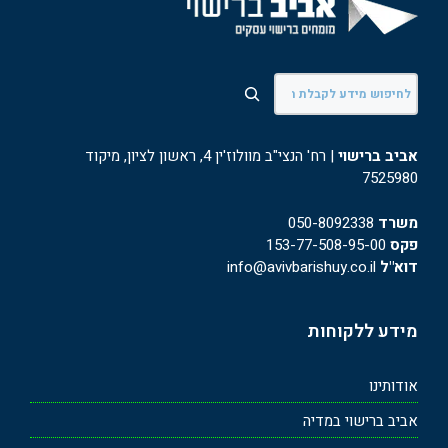
חיפוש
אביב ברישוי
| רח' הנצי"ב מוולוז'ין 4, ראשון לציון, מיקוד
7525980
משרד
050-8092338
פקס
153-77-508-95-00
דוא"ל
info@avivbarishuy.co.il
מידע ללקוחות
אודותינו
אביב ברישוי במדיה