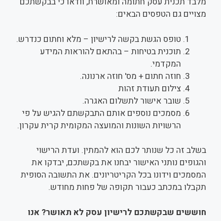
מלבד תכנית עסק חתומה ומאושרת, וודאו כי בבקשתכם
מצויים גם הטפסים הבאים:
טופס הגשת בקשה לרישיון – מלא וחתום כנדרש.
תוכנית בטיחות – בהתאם להוראות המידע
המקדמי.
חוזה חתום + מס' חוזה ארנונה.
צילום תעודת זהות
שובר אישור לתשלום האגרה.
מסמכים נוספים אותם התבקשתם להגיש על פי
הרשויות השונות והמועצה המקומית קרית עקרון.
בשלב זה כל שנותר לכם הוא להמתין. ועדת הרישוי
והגופים נותני האישור יבחנו את בקשתכם, יבדקו את
המסמכים וידונו בכל הקריטריונים. את התשובה הסופית
תקבלו במכתב כעבור תקופה של פחות מחודש.
חוששים שבקשתכם לרישיון עסק לא תאושר? אנו