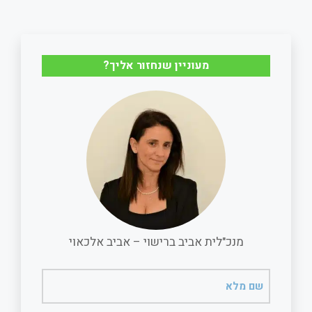
a
a
c
a
r
i
e
t
מעוניין שנחזור אליך?
e
l
b
s
o
A
o
p
k
p
מנכ"לית אביב ברישוי – אביב אלכאוי
שם
מלא
(חובה)