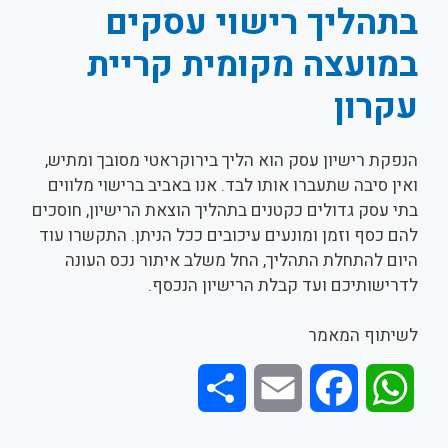
בתהליך רישוי עסקים
במועצה מקומית קריית
עקרון
הנפקת רישיון עסק הוא הליך בירוקראטי מסובך ומתיש,
ואין סיבה שתעברו אותו לבד. אנו באביב ברישוי מלווים
בתי עסק גדולים כקטנים בתהליך הוצאת הרישיון, חוסכים
להם כסף וזמן ומונעים עיכובים ככל הניתן. התקשרו עוד
היום להתחלת התהליך, החל משלב איתור נכס העונה
לדרישותיכם ועד קבלת הרישיון הנכסף.
לשיתוף המאמר
S
E
F
W
h
m
a
h