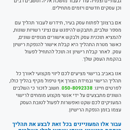
גבעתיים וצפויה עוד לעבור מושכת אליה תושבים רבים
וכן עסקים חדשים ויזמים מתחילים.
אם ברצונך לפתוח עסק בעיר, תידרש לעבור תהליך עם
מספר שלבים, תתבקש להיפגש עם נציגי רשויות שונות,
להמציא תוכנית עסק ולבקש אישורים מגופים שונים,
כאשר מטרת התהליך היא קבלת אישור להנפקת רישיון
עסק. לאחר קבלת רישיון זה תוכל להתחיל לפעול
בהקמת העסק שלך.
אנו באביב ברישוי מציעים לכם ליווי מקצועי לאורך כל
תהליך הרישוי ובמידת הצורך אף טיפול מקיף בהליך כולו,
לפרטים חייגו:
050-8092338
. חשוב לזכור כי השלבים
השונים מתבצעים על ידי אנשי מקצוע מומחים לרישוי
המעניקים לכם שקט ואפשרות לפעול לטובת העסק
עצמו בזמן הנפקת הרישיון.
עבור אלו המעוניינים בכל זאת לבצע את תהליך