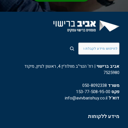
חיפוש
אביב ברישוי
| רח' הנצי"ב מוולוז'ין 4, ראשון לציון, מיקוד
7525980
משרד
050-8092338
פקס
153-77-508-95-00
דוא"ל
info@avivbarishuy.co.il
מידע ללקוחות