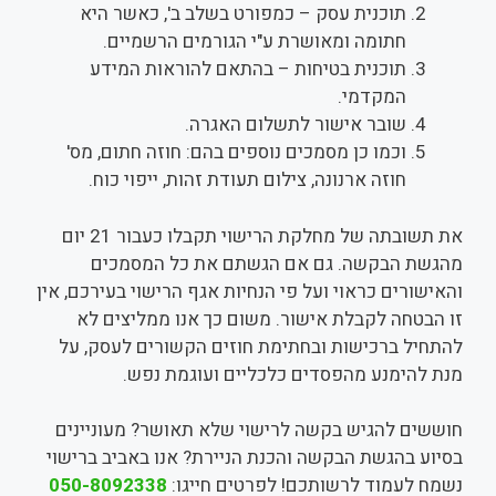
תוכנית עסק – כמפורט בשלב ב', כאשר היא
חתומה ומאושרת ע"י הגורמים הרשמיים.
תוכנית בטיחות – בהתאם להוראות המידע
המקדמי.
שובר אישור לתשלום האגרה.
וכמו כן מסמכים נוספים בהם: חוזה חתום, מס'
חוזה ארנונה, צילום תעודת זהות, ייפוי כוח.
את תשובתה של מחלקת הרישוי תקבלו כעבור 21 יום
מהגשת הבקשה. גם אם הגשתם את כל המסמכים
והאישורים כראוי ועל פי הנחיות אגף הרישוי בעירכם, אין
זו הבטחה לקבלת אישור. משום כך אנו ממליצים לא
להתחיל ברכישות ובחתימת חוזים הקשורים לעסק, על
מנת להימנע מהפסדים כלכליים ועוגמת נפש.
חוששים להגיש בקשה לרישוי שלא תאושר? מעוניינים
בסיוע בהגשת הבקשה והכנת הניירת? אנו באביב ברישוי
נשמח לעמוד לרשותכם! לפרטים חייגו:
050-8092338