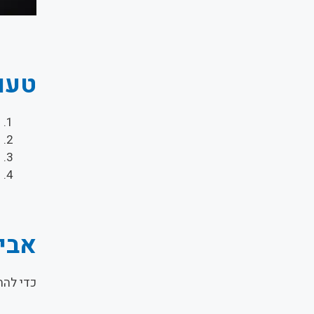
טעוי
פ
ה
מ
נ
אביב
כדי להת