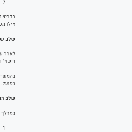
א
הדרישות
אילו מסמ
שלב שלי
לאחר שה
רישוי” 
בהמשך, 
הביקורות
שלב רבי
במהלך תה
כ