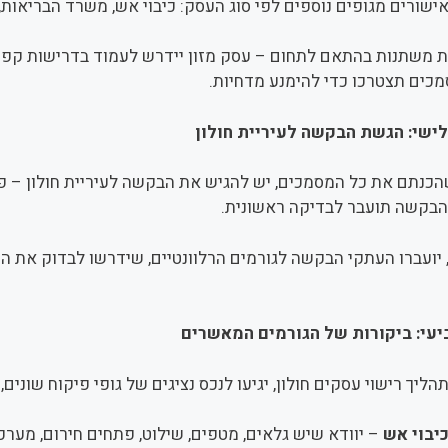
ישורים מגופים נוספים לפי סוג העסק: כיבוי אש, משרד הבריאות
 משתנות בהתאם לתחום – עסק מזון יידרש לעמוד בדרישות קפדני
כים תצטרכו כדי להימנע מדחיות.
שי: הגשת הבקשה לעיריית חולון
כנתם את כל המסמכים, יש להגיש את הבקשה לעיריית חולון – פיז
והבקשה תועבר לבדיקה ראשונית.
יועברו העתקי הבקשה לגורמים הרלוונטיים, שידרשו לבדוק את ה
 בפועל.
עי: ביקורות של הגורמים המאשרים
ליך רישוי עסקים חולון, יגיעו לנכס נציגים של גופי פיקוח שוני
יבוי אש
– יוודא שיש גלאים, מטפים, שילוט, פתחים חירום, מערכ