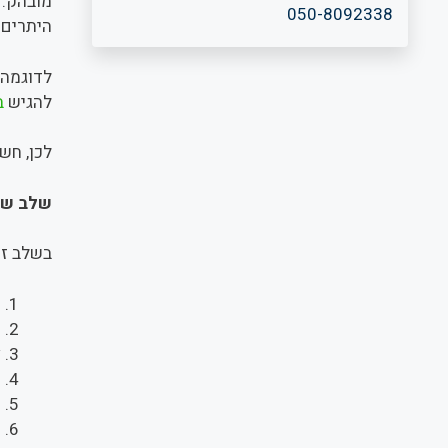
מובהק. מ
050-8092338
קיימים 
לדוגמה:
להגיש
ב
לכן, חשו
שלב שני
בשלב זה
תו
ש
צ
ח
ט
ת