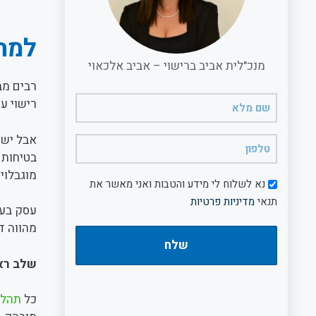
למה 
מנכ"לית אביב ברישוי – אביב אלכאוי
רבים מבע
שם
רישוי עס
מלא
(חובה)
אבל יש כ
טלפון
בטיחות ב
(חובה)
מוגבלויו
דיוור
נא לשלוח לי מידע והטבות ואני מאשר את
תנאי
מדיניות פרטיות
עסק בעל 
מהווה דר
שלב ראש
כל
תהליך