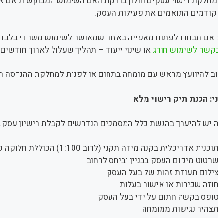
חלקת רישוי עסקים חולון בודקת האם השימוש המבוקש תואם את היי
היתרים קודמים התואמים את פעילות העסק.
 אם תבחרו לפתוח מאפייה באזור שמאושר לשימוש משרדי בלבד –
קשה לשימוש חורג
או שינוי ייעוד – תהליך שעלול לארוך חודשים 
ב להיוועץ מראש עם מומחה בתחום או לפנות למחלקת ההנדסה העי
: הכנת תיק רישוי מלא
 יש להיערך בהגשת כלל המסמכים הנדרשים לקבלת רישיון עסק. בי
כנית אדריכלית בקנה מידה תקני (לרוב 1:100) הכוללת חלוקה פנימית, עמדות שירות, יציאות חירום, אזורי אחסון וכו'
רטוט מיקום העסק בבניין וביחס לרחוב
ילום תעודת זהות של בעל העסק
וזה שכירות או אישור בעלות
ופס בקשה חתום על ידי בעל העסק
צהיר נגישות ממומחה