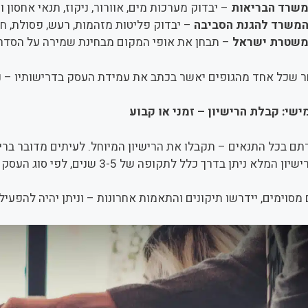
שרד הבריאות
– יבדוק מערכות מים, אוורור, ניקוז, תנאי אחסון ו
משרד להגנת הסביבה
– יבדוק פליטות מזהמות, רעש, פסולת, חו
שטרת ישראל
– תבחן את אופי המקום מבחינת שמירה על הסדר ה
 שכל אחד מהגופים יאשר בכתב את עמידת העסק בדרישותיו – נ
שי: קבלת הרישיון – זמני או קבוע
ם בכל התנאים – תקבלו את הרישיון המיוחל. לעיתים מדובר בריש
שוי עסקים משאירים למקצועני
מלא ניתן בדרך כלל לתקופה של 3-5 שנים, לפי סוג העסק ורמת הסיכון שלו.
סוימים, יידרשו תיקונים והתאמות אחרונות – וניתן יהיה להפעי
לשיחת ייעוץ לגמרי בחינם השאירו פרטים ואחזור אליכם בהקדם
נא לשלוח לי מידע והטבות
ואני מאשר את תנאי
מדיניות פרטיות