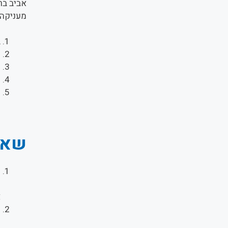
אביב ברי
החברה מ
ב
ה
ט
ת
י
שאלו
מ
ר
א
מ