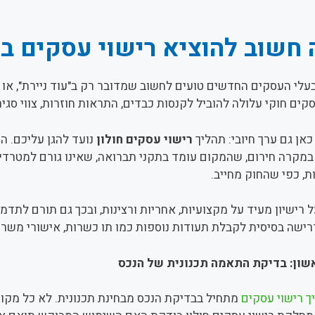
חשוב להוציא רישוי עסקים בח
לי העסקים החדשים טועים לחשוב שמדובר רק ב"עוד ניירת", או 
קים חוקי עלולה להוביל לקנסות כבדים, התראות חוזרות, צווי סגיר
אן גם ערך חיובי: תהליך
רישוי עסקים חולון
נועד להגן עליכם. הו
מקרה חירום, שהמקום עומד בתקני תברואה, שאינו גורם למטרדי רע
ת, כפי שהחוק מחייב.
רישיון מעיד על מקצועיות, אחריות ורצינות, ובכך גם תורם לתדמית
ישה בסיסית לקבלת תעודות נוספות כמו תו כשרות, אישורי משרד ה
ון: בדיקת התאמה תכנונית של הנכס
 רישוי עסקים
מתחיל בבדיקת הנכס מבחינת תכנונית. לא כל מקו