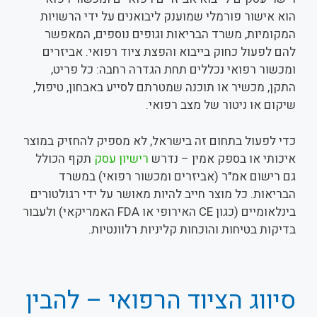
הוא אישור פורמלי שמוענק ליבואנים על ידי הרשויות
המקומיות, משרד הבריאות וגופים נוספים, המאפשר
להם לפעול כחוק בייבוא והפצת ציוד רפואי. אביזרים
ומכשור רפואי נכללים תחת הגדרה רחבה: כל פריט,
התקן, מכשיר או תוכנה שמטרתם לסייע באבחון, טיפול,
שיקום או ניטור של מצב רפואי.
כדי לפעול בתחום זה בישראל, לא מספיק להחזיק במוצר
איכותי או בספק אמין – נדרש
רישיון עסק
תקף הכולל
גם רישום אמ"ר (אביזרים ומכשור רפואי) במשרד
הבריאות. כל מוצר חייב להיות מאושר על ידי רגולטורים
בינלאומיים (כגון CE האירופי או FDA האמריקאי) ולעבור
בדיקות בטיחות והוכחות קליניות רלוונטיות.
סיווג הציוד הרפואי – להבין