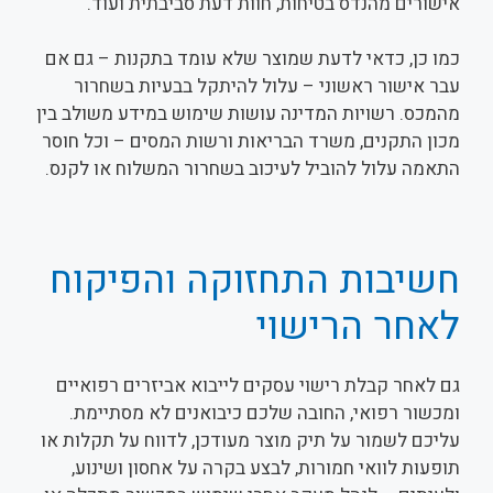
אישורים מהנדס בטיחות, חוות דעת סביבתית ועוד.
כמו כן, כדאי לדעת שמוצר שלא עומד בתקנות – גם אם
עבר אישור ראשוני – עלול להיתקל בבעיות בשחרור
מהמכס. רשויות המדינה עושות שימוש במידע משולב בין
מכון התקנים, משרד הבריאות ורשות המסים – וכל חוסר
התאמה עלול להוביל לעיכוב בשחרור המשלוח או לקנס.
חשיבות התחזוקה והפיקוח
לאחר הרישוי
גם לאחר קבלת רישוי עסקים לייבוא אביזרים רפואיים
ומכשור רפואי, החובה שלכם כיבואנים לא מסתיימת.
עליכם לשמור על תיק מוצר מעודכן, לדווח על תקלות או
תופעות לוואי חמורות, לבצע בקרה על אחסון ושינוע,