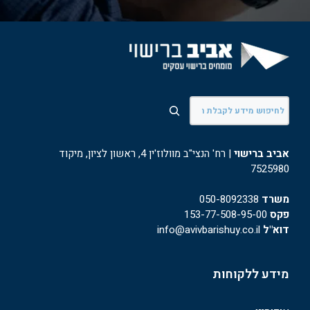
חיפוש
אביב ברישוי
| רח' הנצי"ב מוולוז'ין 4, ראשון לציון, מיקוד
7525980
משרד
050-8092338
פקס
153-77-508-95-00
דוא"ל
info@avivbarishuy.co.il
מידע ללקוחות