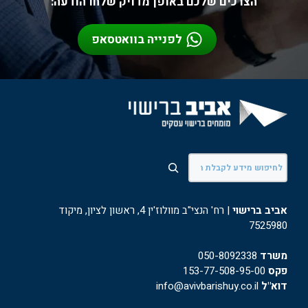
הצרכים שלכם באופן מדויק שלחו הודעה:
לפנייה בוואטסאפ
חיפוש
אביב ברישוי
| רח' הנצי"ב מוולוז'ין 4, ראשון לציון, מיקוד
7525980
משרד
050-8092338
פקס
153-77-508-95-00
דוא"ל
info@avivbarishuy.co.il