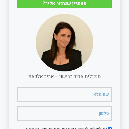
r
i
e
t
מעוניין שנחזור אליך?
e
l
b
s
o
A
o
p
k
p
מנכ"לית אביב ברישוי – אביב אלכאוי
שם
מלא
(חובה)
טלפון
(חובה)
דיוור