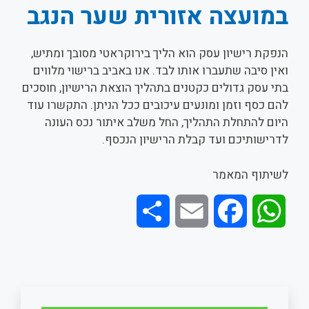
במועצה אזורית שער הנגב
הנפקת רישיון עסק הוא הליך בירוקראטי מסובך ומתיש,
ואין סיבה שתעברו אותו לבד. אנו באביב ברישוי מלווים
בתי עסק גדולים כקטנים בתהליך הוצאת הרישיון, חוסכים
להם כסף וזמן ומונעים עיכובים ככל הניתן. התקשרו עוד
היום להתחלת התהליך, החל משלב איתור נכס העונה
לדרישותיכם ועד קבלת הרישיון הנכסף.
לשיתוף המאמר
S
E
F
W
h
m
a
h
a
a
c
a