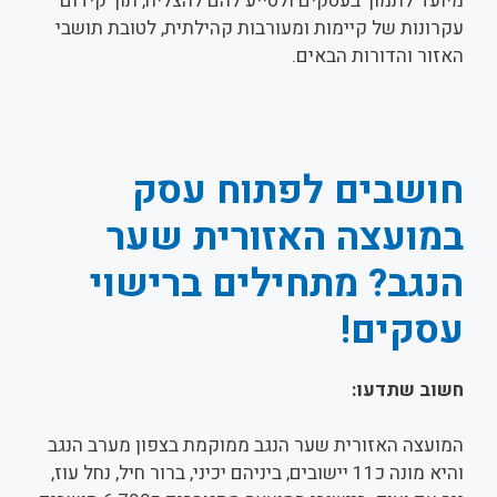
מיועד לתמוך בעסקים ולסייע להם להצליח, תוך קידום
עקרונות של קיימות ומעורבות קהילתית, לטובת תושבי
האזור והדורות הבאים.
חושבים לפתוח עסק
במועצה האזורית שער
הנגב
? מתחילים ברישוי
עסקים!
חשוב שתדעו:
המועצה האזורית שער הנגב ממוקמת בצפון מערב הנגב
והיא מונה כ11 יישובים, ביניהם יכיני, ברור חיל, נחל עוז,