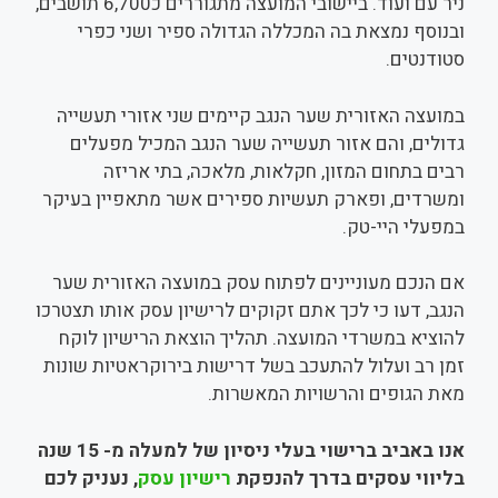
ניר עם ועוד. ביישובי המועצה מתגוררים כ6,700 תושבים,
ובנוסף נמצאת בה המכללה הגדולה ספיר ושני כפרי
סטודנטים.
במועצה האזורית שער הנגב קיימים שני אזורי תעשייה
גדולים, והם אזור תעשייה שער הנגב המכיל מפעלים
רבים בתחום המזון, חקלאות, מלאכה, בתי אריזה
ומשרדים, ופארק תעשיות ספירים אשר מתאפיין בעיקר
במפעלי היי-טק.
אם הנכם מעוניינים לפתוח עסק במועצה האזורית שער
הנגב, דעו כי לכך אתם זקוקים לרישיון עסק אותו תצטרכו
להוציא במשרדי המועצה. תהליך הוצאת הרישיון לוקח
זמן רב ועלול להתעכב בשל דרישות בירוקראטיות שונות
מאת הגופים והרשויות המאשרות.
אנו באביב ברישוי בעלי ניסיון של למעלה מ- 15 שנה
בליווי עסקים בדרך להנפקת
רישיון עסק
, נעניק לכם