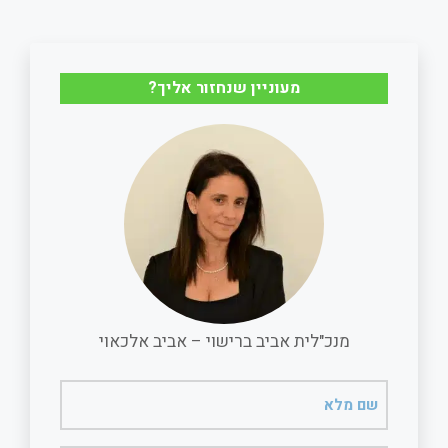
a
a
c
a
r
i
e
t
מעוניין שנחזור אליך?
e
l
b
s
o
A
o
p
k
p
מנכ"לית אביב ברישוי – אביב אלכאוי
שם
מלא
(חובה)