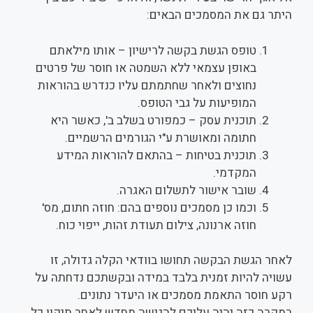
היתר גם את המסמכים הבאים:
טופס הגשת בקשה לרישיון – אותו מילאתם
באופן עצמאי ללא השמטה או חוסר של פרטים
נחוצים ולאחר שחתמתם עליו כנדרש בהוראות
המופיעות על גבי הטופס.
תוכנית עסק – כמפורט בשלב ב', כאשר היא
חתומה ומאושרת ע"י הגורמים הרשמיים.
תוכנית בטיחות – בהתאם להוראות המידע
המקדמי.
שובר אישור לתשלום האגרה.
וכמו כן מסמכים נוספים בהם: חוזה חתום, מס'
חוזה ארנונה, צילום תעודת זהות, ייפוי כוח.
לאחר הגשת הבקשה תחושו בוודאי הקלה גדולה, זו
עשויה להיות זמנית בלבד במידה ובקשתכם נדחתה על
רקע חוסר התאמת מסמכים או היעדר נתונים.
במקרה כזה יהיה עליכם להגישה מחדש לאחר תיקון כל