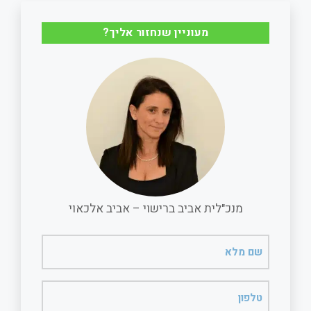
r
i
e
t
מעוניין שנחזור אליך?
e
l
b
s
o
A
o
p
k
p
מנכ"לית אביב ברישוי – אביב אלכאוי
שם
מלא
(חובה)
טלפון
(חובה)