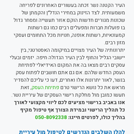
העיר הקטנה נשר זכתה בעשורים האחרונים לפריחה
משמעותית. לצד הזינוק במחירי הנדל"ן והקמתן של
שכונות מגורים חדשות הוקם אזור תעשייה ומסחר גדול
בו פועלות חברות ומפעלים רבים כמו גם רשתות
קמעונאיות, רשתות אופנה, חנויות מכל התחומים ועסקי
מזון רבים.
יתרונותיה של העיר מצויים במיקומה האסטרטגי, בין
יישובי הגליל והחוף לבין העיר הגדולה חיפה. יזמים ובעלי
עסקים רבים מצאו בה את המקום האידיאלי לפתיחת
העסק החדש שלהם. אם גם אתם חושבים לפתוח עסק
בנשר, לאור יתרונות אלו ואחרים, דעו כי עליכם להסדיר
מראש את כל נושא הרישוי טרם
פתיחת העסק
, זאת
תעשו כמובן מול מחלקת רישוי העסקים של עיריית נשר.
אנו באביב ברישוי מציעים לכם ליווי מקצועי לאורך
כל תהליך הרישוי ובמידת הצורך אף טיפול מקיף
בהליך כולו, לפרטים חייגו:
050-8092338
להלן השלבים הנדרשים לטיפול מול עיריית