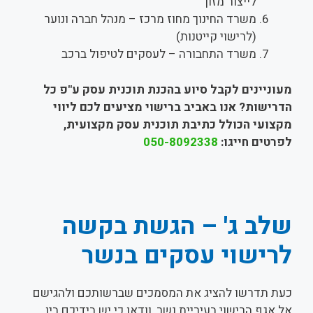
לייצור מזון
משרד החינוך מחוז מרכז – מנהל חברה ונוער
(לרישוי קייטנות)
משרד התחבורה – לעסקים לטיפול ברכב
מעוניינים לקבל סיוע בהכנת תוכנית עסק ע"פ כל
הדרישות? אנו באביב ברישוי מציעים לכם ליווי
מקצועי הכולל כתיבת תוכנית עסק מקצועית,
לפרטים חייגו:
050-8092338
שלב ג' – הגשת בקשה
לרישוי עסקים בנשר
כעת תדרשו להציג את המסמכים שברשותכם ולהגישם
אל אגף הרישוי בעיריית נשר, וודאו כי יש בידיכם בין