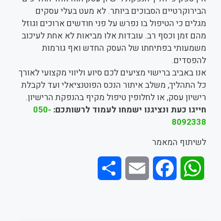
הבירוקרטיים הסבוכים ביותר. לא מעט בעלי עסקים
מגלים כי הטיפול בו נפרש על פני חודשים ארוכים וגוזל
מהם זמן וכסף רב. עובדות אלו מביאות לא אחת לעיכוב
משמעותי בפתיחתו של העסק החדש ואף גורמות
להפסדים.
אנו באביב ברישוי מציעים לכם סיוע וליווי מקצועי לאורך
כל התהליך, משלב איתור הנכס הפוטנציאלי ועד לקבלת
רישיון עסק, או לחלופין טיפול מקיף בהנפקת הרישיון.
חייגו כעת ונציגנו ישמחו לעמוד לרשותכם:
050-
8092338
לשיתוף המאמר
S
E
F
W
h
m
a
h
a
a
c
a