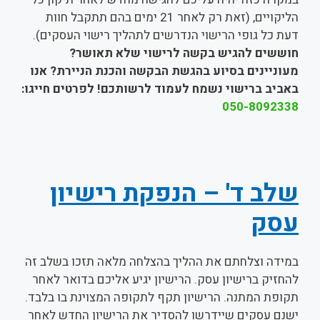
הליקויים, (זאת רק לאחר 21 ימים בהם תתקבל חוות
דעת כל גופי הרישוי הנדרשים לתהליך רישוי העסקים).
חוששים להגיש בקשה לרישוי שלא תאושר?
מעוניינים בסיוע בהגשת הבקשה והכנת הניירת? אנו
באביב ברישוי נשמח לעמוד לרשותכם! לפרטים חייגו:
050-8092338
שלב ד' – הנפקת רישיון
עסק
במידה וצלחתם את ההליך בהצלחה מלאה תזכו בשלב זה
להחזיק ברישיון עסק. הרישיון יגיע אליכם בדואר לאחר
תקופת המתנה. הרישיון תקף לתקופה המצוינת בו בלבד.
ישנם עסקים שיידרשו להסדיר את הרישיון החדש לאחר