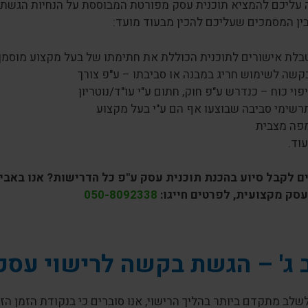
 עליכם להמציא תוכנית עסק מפורטת המבוססת על הנחיות הגשת ה
ין המסמכים שעליכם להכין מבעוד מועד:
בלת אישורים לתוכנית הכוללת את חתימתו של בעל מקצוע מוסמך, 
קשה לשימוש חריג במבנה או סביבתו – ע"פ צורך
יפוי כוח – כנדרש ע"פ חוק, חתום ע"י עו"ד/נוטריון
רשימי סביבה שבוצעו אף הם ע"י בעל מקצוע
פה מצבית
עוד.
ים לקבל סיוע בהכנת תוכנית עסק ע"פ כל הדרישות? אנו באביב
עסק מקצועית, לפרטים חייגו:
050-8092338
ג' – הגשת בקשה לרישוי עסק
לב מתקדם ביותר בהליך הרישוי, אנו סוברים כי בנקודת הזמן ה