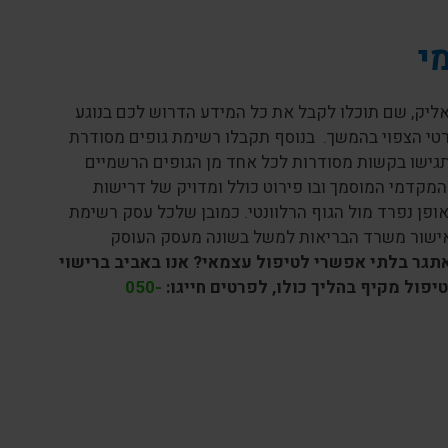
י
ליק, שם תוכלו לקבל את כל המידע הדרוש לכם בנוגע
קרטי הצפוי בהמשך. בנוסף תקבלו רשימת גופים מסודרת
גישו בקשות מסודרות לכל אחד מן הגופים הרשמיים
קבלו בתוך 30 יום בדואר את המידע המקדמי המוסמך ובו פירוט כולל ומדויק של דרישות
פן נפרד מול הגוף הרלוונטי. כמובן שלכל עסק רשימת
לאישור משרד הבריאות למשל בשונה מעסק העוסק
גר בלתי אפשרי לטיפול עצמאי? אנו באביב ברישוי
יפול מקיף בהליך כולו, לפרטים חייגו:
050-