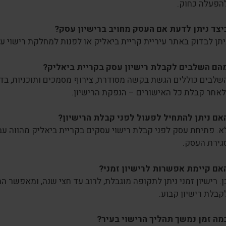
הפעלה כחוק.
יצד ניתן לדעת אם העסק מחויב ברישיון עסק?
יתן לבדוק באתר עיריית קריית ביאליק או לפנות למחלקת רישוי עסק
הם השלבים לקבלת רישיון עסק בקריית ביאליק?
שלבים כוללים הגשת בקשה מסודרת, צירוף מסמכים ותוכניות, בדיק
לאחר קבלת כל האישורים – הנפקת הרישיון.
אם ניתן להתחיל לפעול לפני קבלת הרישיון?
א. פתיחת עסק לפני קבלת רישוי עסקים בקריית ביאליק מהווה עביר
גירת העסק.
אם קיימת אפשרות לרישיון זמני?
ן. רישיון זמני ניתן לתקופה מוגבלת, לרוב עד חצי שנה, ומאפשר
קבלת רישיון קבוע.
מה זמן נמשך תהליך הרישוי בעיר?