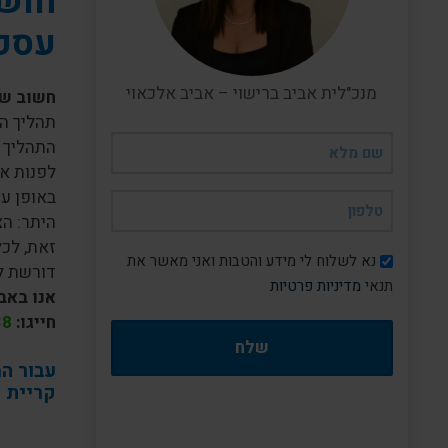
חושב
עסק
מנכ"לית אביב ברישוי – אביב אלכאוי
חשוב ש
תהליך הנ
שם
התהליך 
מלא
לפנות אל
(חובה)
באופן עק
טלפון
היתר: הצ
(חובה)
זאת, לכל
דיוור
נא לשלוח לי מידע והטבות ואני מאשר את
דורשת ל
תנאי
מדיניות פרטיות
אנו באב
חייגו:
38
עבור ה
קריית ב