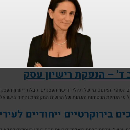
שרד החינוך
שרד הבריאות
שטרת ישראל
שרד התחבורה
שות הרישוי
מחלקה לאיכות הסביבה
ירותי הכבאות וההצלה
ד' – הנפקת רישיון עסק
ב הסופי והאופטימי של תהליך רישוי העסקים. קבלת רישיון העס
 פי הנחיות הבטיחות והגהות של הרשות המקומית והחוק בישראל.
ים בירוקרטיים ייחודיים לעירי
שוי של עיריית קריית ביאליק דורשת מכם בעלי העסקים לוודא כ