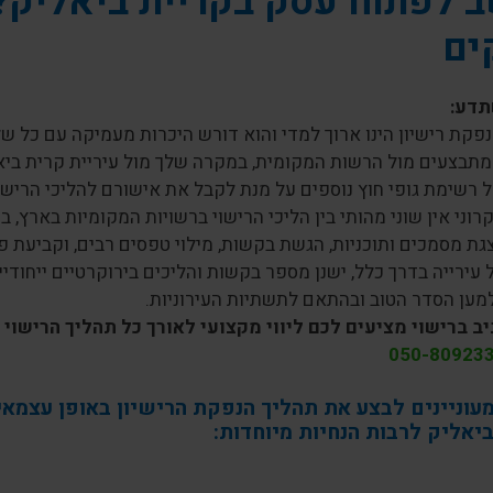
 לפתוח עסק בקריית ביאליק? 
ים
תדע:
פקת רישיון הינו ארוך למדי והוא דורש היכרות מעמיקה עם כל של
מתבצעים מול הרשות המקומית, במקרה שלך מול עיריית קרית בי
 רשימת גופי חוץ נוספים על מנת לקבל את אישורם להליכי הרישוי
רוני אין שוני מהותי בין הליכי הרישוי ברשויות המקומיות בארץ, 
גת מסמכים ותוכניות, הגשת בקשות, מילוי טפסים רבים, וקביעת פ
 עירייה בדרך כלל, ישנן מספר בקשות והליכים בירוקרטיים ייחודיים
מען הסדר הטוב ובהתאם לתשתיות העירוניות.
יב ברישוי מציעים לכם ליווי מקצועי לאורך כל תהליך הרישוי 
050-80923
מעוניינים לבצע את תהליך הנפקת הרישיון באופן עצמא
יאליק לרבות הנחיות מיוחדות: