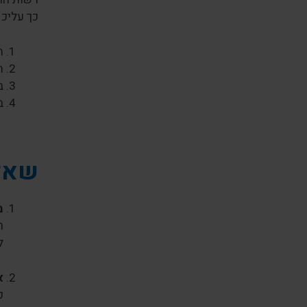
כך עליכם
ה
ה
ב
ב
שאלו
מ
ר
ל
א
כ