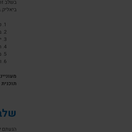
בשלב זה
ביאליק.ב
ט
ב
י
ת
מ
ו
מעוניינ
תוכנית 
שלב 
הגעתם לש