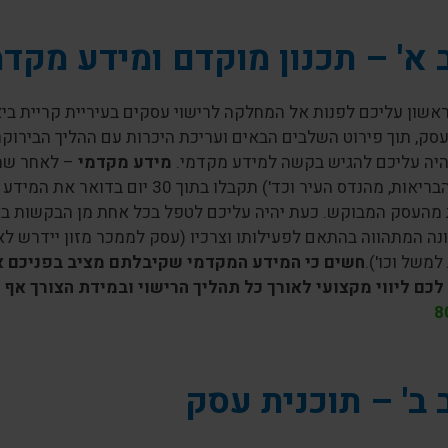
א' – תכנון מוקדם ומידע מקדמ
אשון עליכם לפנות אל המחלקה לרישוי עסקים בעיריית קריית ביא
עסק, תוך פירוט השלבים הבאים ועריכת היכרות עם ההליך הבירו
היה עליכם להגיש בקשה למידע מקדמי.
מידע מקדמי
– לאחר שת
(משרד הבריאות, מהנדס העיר וכד') ת
 מהעסק המבוקש. כעת יהיה עליכם לטפל בכל אחת מן הבקשות באו
ונה המתהווה בהתאם לפעילותו וצרכיו (עסק לממכר מזון יידרש 
למשל וכו').
חשים כי המידע המקדמי שקיבלתם מציב בפניכם את
לכם ליווי מקצועי לאורך כל תהליך הרישוי ובמידת הצורך אף ט
8
ב' – תוכנית עסק