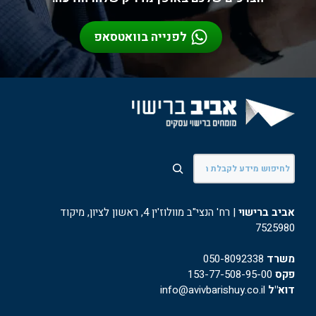
לפנייה בוואטסאפ
חיפוש
אביב ברישוי
| רח' הנצי"ב מוולוז'ין 4, ראשון לציון, מיקוד
7525980
משרד
050-8092338
פקס
153-77-508-95-00
דוא"ל
info@avivbarishuy.co.il