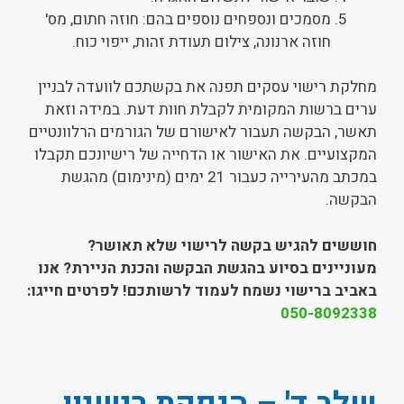
מסמכים ונספחים נוספים בהם: חוזה חתום, מס'
חוזה ארנונה, צילום תעודת זהות, ייפוי כוח.
מחלקת רישוי עסקים תפנה את בקשתכם לוועדה לבניין
ערים ברשות המקומית לקבלת חוות דעת. במידה וזאת
תאשר, הבקשה תעבור לאישורם של הגורמים הרלוונטיים
המקצועיים. את האישור או הדחייה של רישיונכם תקבלו
במכתב מהעירייה כעבור 21 ימים (מינימום) מהגשת
הבקשה.
חוששים להגיש בקשה לרישוי שלא תאושר?
מעוניינים בסיוע בהגשת הבקשה והכנת הניירת? אנו
באביב ברישוי נשמח לעמוד לרשותכם! לפרטים חייגו:
050-8092338