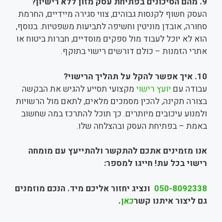
9. מהם הסיכונים בפתיחת עסק מזון ללא רישיון?
העסק חשוף לקנסות גבוהים, צווי סגירה מיידיים, החרמת
סחורה, אובדן מוניטין וחשיפה לתביעות משפטיות. בנוסף,
הוא לא יוכל לעבוד מול ספקים מוסדיים, חברות ביטוח או
אתרי הזמנות – כולם דורשים רישוי בתוקף.
10. איך אפשר להקל על תהליך הרישוי?
עבודה עם
יועץ רישוי
מקצועי תסייע להגיש את הבקשה
בצורה תקינה, להכין מסמכים מלאים, לתאם מול הרשויות
ולמנוע עיכובים מיותרים. כך תוכל להתרכז במה שחשוב
באמת – בפתיחת העסק ובהצלחה שלו.
אנו מזמינים אתכם להתקשר ולהתייעץ עם מומחה
רישוי בכל עת! חייגו למספר:
050-8092338
ונציג יחזור אליכם מיד. הנכם מוזמנים
גם ליצור איתנו קשר
כאן
.