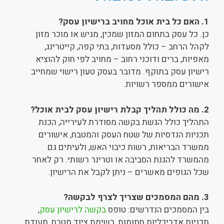
1. האם כל בית אוכל מחויב ברישיון עסק?
כן. כל עסק בתחום המזון שמכין, מגיש או מוכר מזון
לקהל הרחב – כולל מסעדות, בתי קפה, קייטרינג,
מאפיות, ברים ודוכני רחוב – מחויב לפי חוק להוציא
רישיון עסק בתוקף. מדובר בעסק טעון רישוי שמחייב
אישורים ממספר רשויות.
2. מה כולל תהליך קבלת רישיון עסק לבית אוכל?
התהליך כולל הגשת בקשה מסודרת לעירייה, הכנת
תכניות הנדסיות של שטח העסק והמטבח, אישורים
ממשרד הבריאות, רשות כיבוי האש, ולעיתים גם
מהמשרד להגנת הסביבה או וטרינר רשותי. רק לאחר
שכל הגופים מאשרים – ניתן לקבל את הרישיון.
3. מהם המסמכים שצריך לצרף לבקשה?
בין המסמכים הנדרשים: טופס
בקשה לרישיון עסק
,
תכניות אדריכליות חתומות, רשימת ציוד מטבח, תעודת