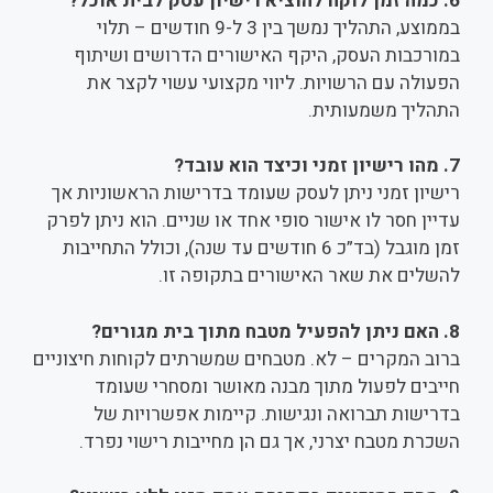
6. כמה זמן לוקח להוציא רישיון עסק לבית אוכל?
בממוצע, התהליך נמשך בין 3 ל-9 חודשים – תלוי
במורכבות העסק, היקף האישורים הדרושים ושיתוף
הפעולה עם הרשויות. ליווי מקצועי עשוי לקצר את
התהליך משמעותית.
7. מהו רישיון זמני וכיצד הוא עובד?
רישיון זמני ניתן לעסק שעומד בדרישות הראשוניות אך
עדיין חסר לו אישור סופי אחד או שניים. הוא ניתן לפרק
זמן מוגבל (בד”כ 6 חודשים עד שנה), וכולל התחייבות
להשלים את שאר האישורים בתקופה זו.
8. האם ניתן להפעיל מטבח מתוך בית מגורים?
ברוב המקרים – לא. מטבחים שמשרתים לקוחות חיצוניים
חייבים לפעול מתוך מבנה מאושר ומסחרי שעומד
בדרישות תברואה ונגישות. קיימות אפשרויות של
השכרת מטבח יצרני, אך גם הן מחייבות רישוי נפרד.