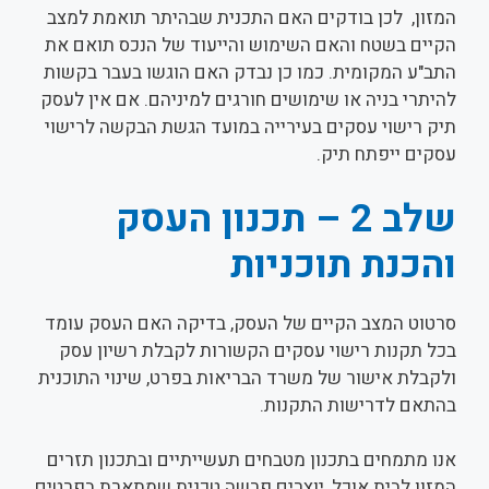
המזון, לכן בודקים האם התכנית שבהיתר תואמת למצב
הקיים בשטח והאם השימוש והייעוד של הנכס תואם את
התב"ע המקומית. כמו כן נבדק האם הוגשו בעבר בקשות
להיתרי בניה או שימושים חורגים למיניהם. אם אין לעסק
תיק רישוי עסקים בעירייה במועד הגשת הבקשה לרישוי
עסקים ייפתח תיק.
שלב 2 – תכנון העסק
והכנת תוכניות
סרטוט המצב הקיים של העסק, בדיקה האם העסק עומד
בכל תקנות רישוי עסקים הקשורות לקבלת רשיון עסק
ולקבלת אישור של משרד הבריאות בפרט, שינוי התוכנית
בהתאם לדרישות התקנות.
אנו מתמחים בתכנון מטבחים תעשייתיים ובתכנון תזרים
המזון לבית אוכל, יוצרים פרשה טכנית שמתארת בפרטים