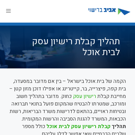
דלג
תוכן
תפר
תהליך קבלת רישיון עסק
לבית אוכל
הקמה של בית אוכל בישראל – בין אם מדובר במסעדה,
בית קפה, פיצרייה, בר, קייטרינג או אפילו דוכן מזון קטן –
מחייבת קבלת
רישיון עסק
כחוק. מדובר בתהליך חשוב
ומורכב, שמטרתו להבטיח שהמקום פועל בתנאי תברואה
ובטיחות ראויים, בהתאם לדרישות משרד הבריאות, רשות
הכבאות, המשרד להגנת הסביבה והרשות המקומית.
תהליך
קבלת רישיון עסק לבית אוכל
כולל מספר
שלבים הכרחיים שאי אפשר לדלג עליהם.