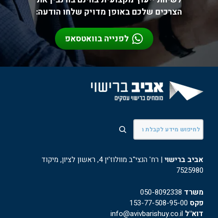
הצרכים שלכם באופן מדויק שלחו הודעה:
לפנייה בוואטסאפ
חיפוש
אביב ברישוי
| רח' הנצי"ב מוולוז'ין 4, ראשון לציון, מיקוד
7525980
משרד
050-8092338
פקס
153-77-508-95-00
דוא"ל
info@avivbarishuy.co.il