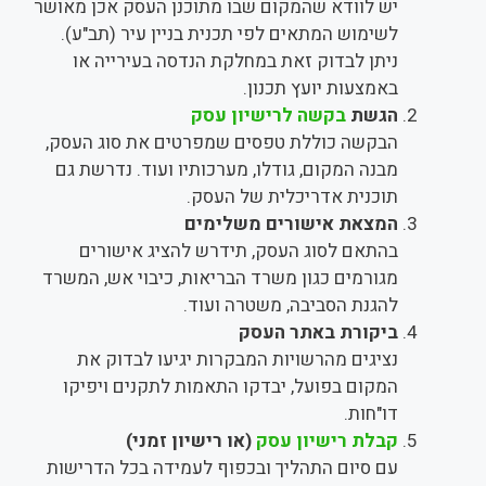
יש לוודא שהמקום שבו מתוכנן העסק אכן מאושר
לשימוש המתאים לפי תכנית בניין עיר (תב"ע).
ניתן לבדוק זאת במחלקת הנדסה בעירייה או
באמצעות יועץ תכנון.
הגשת
בקשה לרישיון עסק
הבקשה כוללת טפסים שמפרטים את סוג העסק,
מבנה המקום, גודלו, מערכותיו ועוד. נדרשת גם
תוכנית אדריכלית של העסק.
המצאת אישורים משלימים
בהתאם לסוג העסק, תידרש להציג אישורים
מגורמים כגון משרד הבריאות, כיבוי אש, המשרד
להגנת הסביבה, משטרה ועוד.
ביקורת באתר העסק
נציגים מהרשויות המבקרות יגיעו לבדוק את
המקום בפועל, יבדקו התאמות לתקנים ויפיקו
דו"חות.
קבלת רישיון עסק
(או רישיון זמני)
עם סיום התהליך ובכפוף לעמידה בכל הדרישות