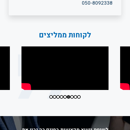
050-8092338
לקוחות ממליצים
לשיחת ייעוץ מקצועית בחינם בה נבין את