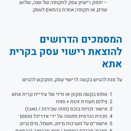
– יונפק רישיון עסק לתקופה של שנה, שלוש
שנים, או תקופה אחרת בהתאם לעסק.
המסמכים הדרושים
להוצאת רישוי עסק בקרית
אתא
על מנת להגיש בקשה לרישוי עסק, תתבקש להגיש:
טופס בקשה מקוון או פיזי של עיריית קרית אתא
צילום תעודת זהות + ספח
אישור זכויות בנכס (חוזה שכירות / טאבו)
תכנית הנדסית חתומה על ידי אדריכל מוסמך
אישורים על מערכות מיזוג, חשמל, מים וביוב
תצהיר מהנדס בטיחות / יועץ תברואה (בהתאם