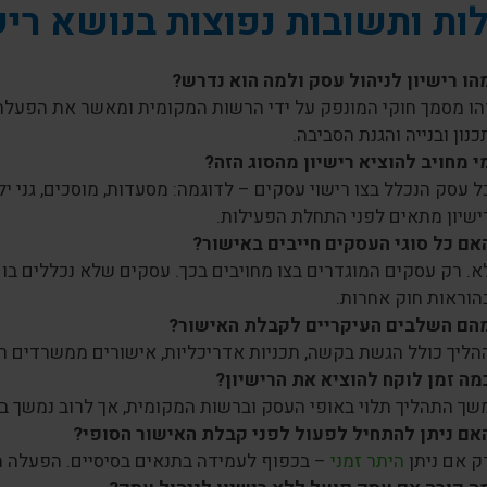
ת ותשובות נפוצות בנושא ריש
הו רישיון לניהול עסק ולמה הוא נדרש?
הו מסמך חוקי המונפק על ידי הרשות המקומית ומאשר את הפעלתו
כנון ובנייה והגנת הסביבה.
י מחויב להוציא רישיון מהסוג הזה?
ל עסק הנכלל בצו רישוי עסקים – לדוגמה: מסעדות, מוסכים, גני ילדים
ישיון מתאים לפני התחלת הפעילות.
אם כל סוגי העסקים חייבים באישור?
א. רק עסקים המוגדרים בצו מחויבים בכך. עסקים שלא נכללים בו 
הוראות חוק אחרות.
הם השלבים העיקריים לקבלת האישור?
הליך כולל הגשת בקשה, תכניות אדריכליות, אישורים ממשרדים רלוו
מה זמן לוקח להוציא את הרישיון?
שך התהליך תלוי באופי העסק וברשות המקומית, אך לרוב נמשך בי
אם ניתן להתחיל לפעול לפני קבלת האישור הסופי?
ק אם ניתן
היתר זמני
– בכפוף לעמידה בתנאים בסיסיים. הפעלה מ