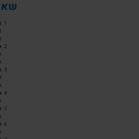
שאלו
מ
ז
ת
מ
כ
ר
ה
ל
ב
מ
ה
כ
מ
ה
ר