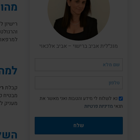
מהו 
רישיון ל
והרגולטו
למרפאות 
מנכ"לית אביב ברישוי – אביב אלכאוי
שם
למה 
מלא
(חובה)
טלפון
קבלת
רי
(חובה)
מבטיח כי
דיוור
נא לשלוח לי מידע והטבות ואני מאשר את
מעניק לל
תנאי
מדיניות פרטיות
השלב