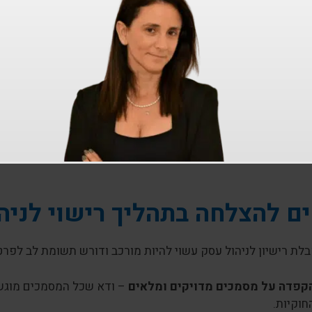
ים נדרשים להוצאת רישיון לנ
ישיון לניהול עסק יש להגיש מספר מסמכים חשובים:
עודת רישום עסק
– מסמך המאשר כי העסק רשום כחוק ברשם ה
כניות מבנה ותכנון
– תכניות מפורטות של המבנה, כולל סידור הת
ישורי בטיחות ותברואה
– אישורים המעידים על עמידה בתקני בטי
סמכים נוספים
– בהתאם לסוג העסק ומיקומו, ייתכן ויידרשו מסמ
קשורים לתברואה ולסניטציה.
ם להצלחה בתהליך רישוי לניה
לת רישיון לניהול עסק עשוי להיות מורכב ודורש תשומת לב לפרט
קפדה על מסמכים מדויקים ומלאים
– ודא שכל המסמכים מוגשי
חוקיות.