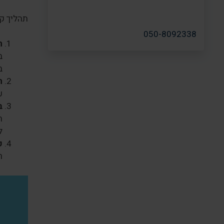
תהליך קב
050-8092338
ה
ב
ב
ה
ע
ב
ה
ל
ק
ר