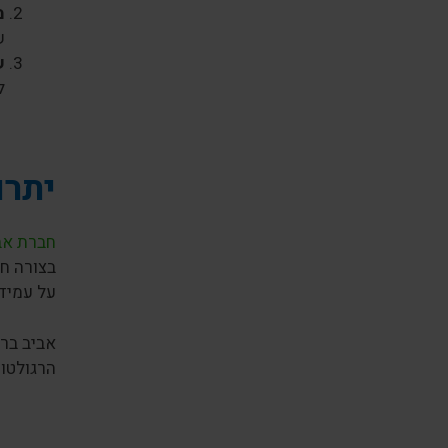
מ
ש
ש
ל
יתרו
חברת אבי
בצורה חל
על עמיד
אביב ברי
הרגולטור