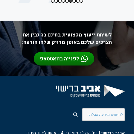
לשיחת ייעוץ מקצועית בחינם בה נבין את
הצרכים שלכם באופן מדויק שלחו הודעה:
לפנייה בוואטסאפ
חיפוש
אביב ברישוי
| רח' הנצי"ב מוולוז'ין 4, ראשון לציון, מיקוד