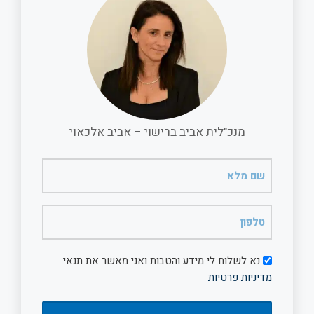
o
A
o
p
k
p
מנכ"לית אביב ברישוי – אביב אלכאוי
שם
מלא
(חובה)
טלפון
(חובה)
דיוור
נא לשלוח לי מידע והטבות ואני מאשר את תנאי
מדיניות פרטיות