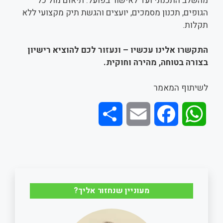
מהשלב התכנוני ועד לאישור בפועל: תיאום מול כל
הגופים, תכנון מסמכים, יועצים והגשת תיק מקצועי ללא
תקלות.
התקשרו אלינו עכשיו – ונעזור לכם להוציא רישיון
בצורה בטוחה, מהירה וחוקית.
לשיתוף המאמר
S
E
F
W
h
m
a
h
a
a
c
a
r
i
e
t
מעוניין שנחזור אליך?
e
l
b
s