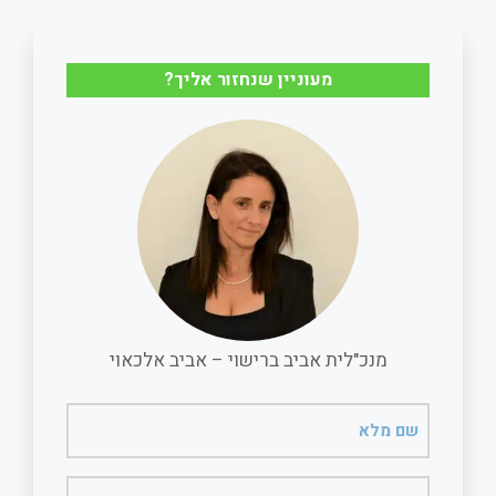
a
a
c
a
r
i
e
t
מעוניין שנחזור אליך?
e
l
b
s
o
A
o
p
k
p
מנכ"לית אביב ברישוי – אביב אלכאוי
שם
מלא
(חובה)
טלפון