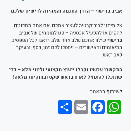
אביב ברישוי – הדרך החכמה והמהירה לרישיון שלכם
אל תיתנו לבירוקרטיה לעצור אתכם. אם אתם מתכננים
להקים או להפעיל אכסניה – פנו למומחים של
אביב
ברישוי
שילוו אתכם שלב אחר שלב, ידאגו לכל הטפסים,
התיאומים והאישורים – ויחסכו לכם זמן, כסף, ובעיקר
כאב ראש.
התקשרו עכשיו וקבלו ייעוץ מקצועי וליווי מלא – כדי
שתוכלו להתחיל לארח בראש שקט ובחוקיות מלאה
!
לשיתוף המאמר
S
E
F
W
h
m
a
h