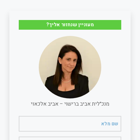
a
a
c
a
r
i
e
t
מעוניין שנחזור אליך?
e
l
b
s
o
A
o
p
k
p
מנכ"לית אביב ברישוי – אביב אלכאוי
שם
מלא
(חובה)
טלפון