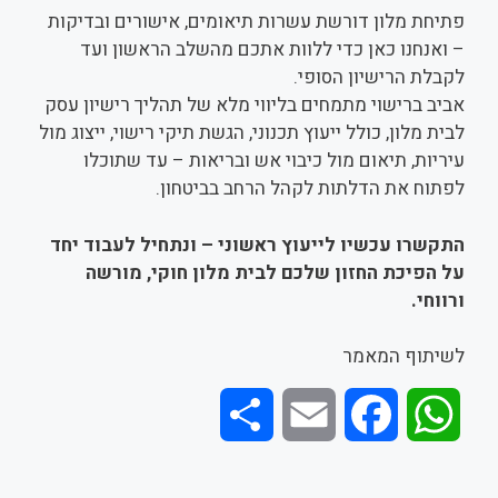
פתיחת מלון דורשת עשרות תיאומים, אישורים ובדיקות
– ואנחנו כאן כדי ללוות אתכם מהשלב הראשון ועד
לקבלת הרישיון הסופי.
אביב ברישוי מתמחים בליווי מלא של תהליך רישיון עסק
לבית מלון, כולל ייעוץ תכנוני, הגשת תיקי רישוי, ייצוג מול
עיריות, תיאום מול כיבוי אש ובריאות – עד שתוכלו
לפתוח את הדלתות לקהל הרחב בביטחון.
התקשרו עכשיו לייעוץ ראשוני – ונתחיל לעבוד יחד
על הפיכת החזון שלכם לבית מלון חוקי, מורשה
ורווחי
.
לשיתוף המאמר
S
E
F
W
h
m
a
h