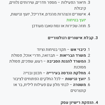
תיאור הפעילות – מספר חדרים, שירותים נלווים,
קיבולת
אישורים והצהרות מהנדס, אדריכל, יועץ נגישות,
יועץ בטיחות
חוזה שכירות או נסח טאבו מעודכן
3.
קבלת אישורים רגולטוריים
כיבוי אש
– תקני בטיחות וציוד
משרד הבריאות
– תברואה, חדרי אוכל, פסולת
המשרד להגנת הסביבה
– רעש, שפכים, פסולת
מסוכנת
מחלקת הנדסה בעירייה
– תכנון ובנייה
יועץ נגישות
– לכל החלקים הפתוחים לציבור
משטרה
– לבתי מלון עם פעילות לילית, בר או
קונצרטים
4.
הנפקת רישיון עסק