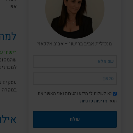
אש.
למה 
מנכ"לית אביב ברישוי – אביב אלכאוי
רישיון 
שם
שהמקום 
מלא
למכרזים,
(חובה)
טלפון
עסקים שפ
(חובה)
במקרה ש
דיוור
נא לשלוח לי מידע והטבות ואני מאשר את
תנאי
מדיניות פרטיות
אילו