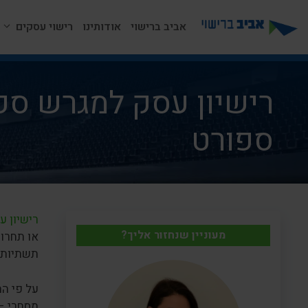
דלג
תוכן
אביב ברישוי
אודותינו
רישוי עסקים
רישיון עסק למגרש ספ
ספורט
רישיון ע
מעוניין שנחזור אליך?
או תחרוי
תשתיות מ
על פי הח
מסחרי – 