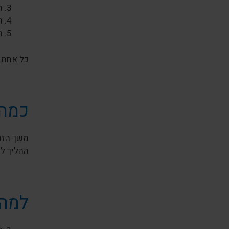
ת
ה
ה
כל אחת מ
כמה 
משך הזמ
ההליך לוקח 3–6 חודשים. עב
למה 