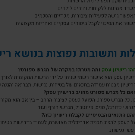
בטיח שקט תפעולי מול הרשויות
שדר אמינות ללקוחות והורים לילדים
אפשר גישה לפעילות ציבורית, מכרזים והסכמים
שפר את הסיכוי לקבל ביטוחים עסקיים ואחריות מקצועית
ת ותשובות נפוצות בנושא רי
הו רישיון עסק
ומה מטרתו במקרה של מגרש ספורט?
ישיון עסק הוא אישור רשמי שניתן על ידי הרשות המקומית לצורך
רישיון מבטיח עמידה בתנאים של בטיחות, נגישות, תברואה והגנה ע
אם כל מגרש ספורט מחויב ברישיון עסק?
ן. כל מגרש ספורט הפועל כעסק לציבור הרחב – בין אם הוא מקורה 
גרשי כדורגל, טניס, פיינטבול, מגרשי חורף ועוד.
הם התנאים הבסיסיים לקבלת רישיון כזה?
ל העסק להציג תכנית אדריכלית מאושרת, לעמוד בדרישות בטיחות ו
עש ונגישות.