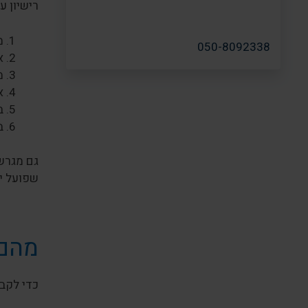
רישיון ע
מ
050-8092338
א
מ
א
ב
ב
גם מגרש
שפועל יו
מהם 
כדי לקבל