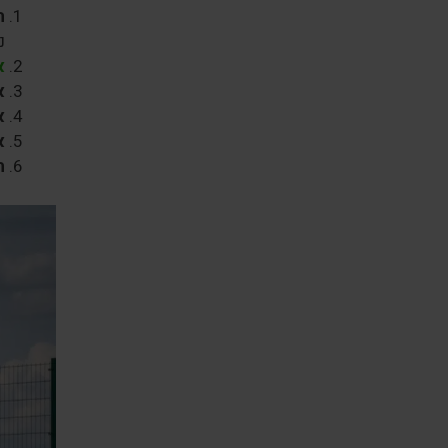
ת
נ
א
א
א
א
ח