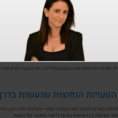
 התהליך
דיקה ראשונית של תב"ע והיתרים קיימים
נייה למהנדס ויועצים להכנת תכניות אדריכליות
גשת בקשה לרשות המקומית – מחלקת
רישוי עסקים
בלת חוות דעת מהגופים הרגולטוריים
יקון ליקויים בהתאם לדרישות הרשויות
יקורת סופית של פקח העירייה
בלת רישיון עסק
זמני ולאחר מכן רישיון קבוע
ין: אם נדרש לפתוח את המקום במהירות, ניתן לבקש רישיון זמני
הטעויות הנפוצות שנעשות בדרך
תיחת המגרש לציבור לפני קבלת רישיון – גם ללא כוונה רעה, מדו
וסר תאימות בין השימוש בפועל לייעוד התכנוני של השטח.