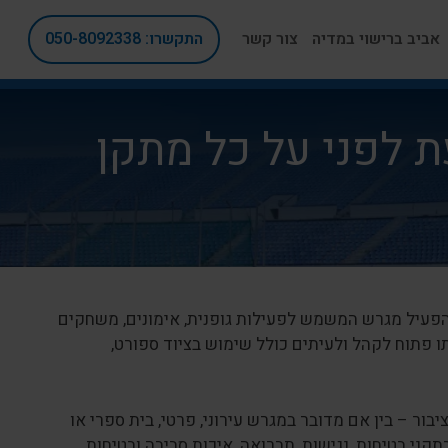
אביב ברישוי במדיה
צור קשר
התקשרו: 050-8092338
 לפני על כל מתקן
הפעיל מגרש המשמש לפעילות גופנית, אימונים, משחקים
ו פתוח לקהל ולעיתים כולל שימוש בציוד ספורט,
ר – בין אם מדובר במגרש עירוני, פרטי, בית ספרי או
ני בטיחות, נגישות, תברואה, איכות סביבה ובטיחות