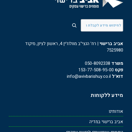
חיפוש
אביב ברישוי
| רח' הנצי"ב מוולוז'ין 4, ראשון לציון, מיקוד
7525980
משרד
050-8092338
פקס
153-77-508-95-00
דוא"ל
info@avivbarishuy.co.il
מידע ללקוחות
אודותינו
אביב ברישוי במדיה