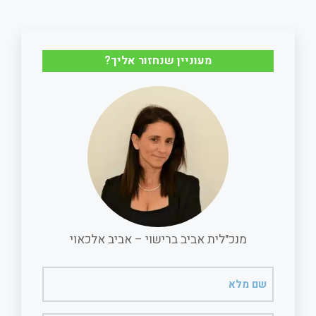
a
a
c
a
r
i
e
t
מעוניין שנחזור אליך?
e
l
b
s
o
A
o
p
k
p
מנכ"לית אביב ברישוי – אביב אלכאוי
שם
מלא
(חובה)