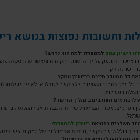
ת ותשובות נפוצות בנושא רי
הו רישיון עסק
למסעדה ולמה הוא נדרש?
הו אישור המונפק על ידי הרשות המקומית ומאשר שהמסעדה פועלת 
דרישות החוק.
אם כל מסעדה חייבת ברישיון עסק?
ן. כל עסק בתחום ההסעדה, ללא קשר לגודלו או לאופי פעילותו (מ
תחלת הפעילות.
ילו גורמים מעורבים בתהליך הרישוי?
ין הגורמים: משרד הבריאות, שירותי הכבאות, אגף ההנדסה ברשו
שראל.
הם השלבים בהוצאת
רישיון למסעדה
?
הליך כולל הגשת בקשה, תכניות אדריכליות של המקום, אישורים 
מה זמן לוקח להוציא את הרישיון?