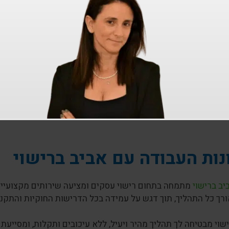
להימנע מטעויות בתהליך קבלת
לת רישיון עסק למסעדה עלול להיות מורכב ודורש תשומת לב לפר
גשת מסמכים מדויקים ומלאים
– הקפדה על הגשת כל המסמכים 
עקב אחר התהליך
– חשוב לעקוב אחרי כל שלב בתהליך, ולוודא 
ימוש במומחים
– מומלץ להיעזר ביועצים מקצועיים המתמחים 
למנוע בעיות.
נות העבודה עם אביב ברישוי
ב ברישוי
מתמחה בתחום רישוי עסקים ומציעה שירותים מקצועיים
רך כל התהליך, תוך דגש על עמידה בכל הדרישות החוקיות והתקנ
שוי מבטיחה לך תהליך מהיר ויעיל, ללא עיכובים ותקלות, ומסייע