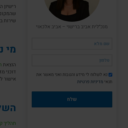
רישיון 
שהמקום ע
שירות בט
מנכ"לית אביב ברישוי – אביב אלכאוי
שם
מי נ
מלא
(חובה)
טלפון
הוצאת
ר
(חובה)
דוכני מז
דיוור
נא לשלוח לי מידע והטבות ואני מאשר את
אישור לפ
תנאי
מדיניות פרטיות
השלב
תהליך ק