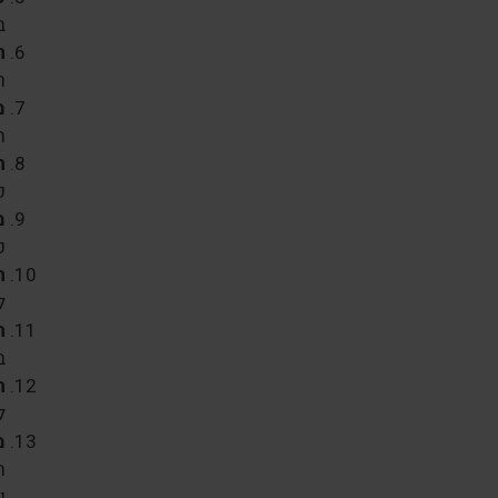
ב
ה
ר
מ
ה
ה
כ
מ
ק
ה
ל
ה
ב
ה
ל
מ
ת
ו