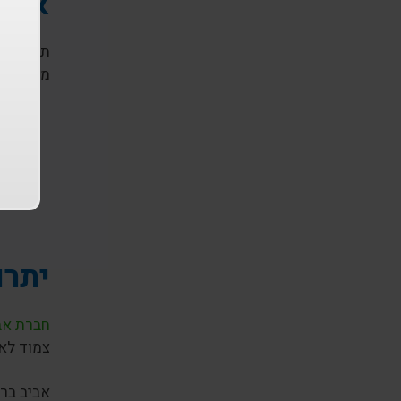
איך 
תהליך קב
מטעויות:
ה
מ
ש
ו
יתרו
חברת אבי
צמוד לאו
אביב ברי