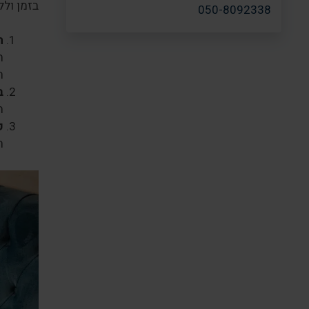
בזמן ולל
050-8092338
ה
ה
ת
ב
ה
ק
ה