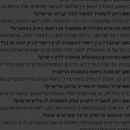
ממוצע, התהליך נמשך בין שלושה לשישה חודשים, תלוי ברמת ההי
אם ניתן להתחיל לפעול לפני קבלת הרישיון?
ק במידה שהתקבל
היתר זמני
להפעלה. ללא רישוי כלשהו, הפעלת 
הם התנאים המרכזיים שמשרד הבריאות בודק במסעדה?
קפדה על תברואה, זרימת עבודה נכונה בין אזורי הכנה, אחסון והג
אם יש הבדל בין רישוי למסעדה לבין רישוי לבית קפה או בר?
ן. אף על פי שהתהליך דומה, לכל תחום יש דרישות פרטניות בהתא
הם הסיכונים בהפעלת מסעדה ללא רישיון?
נסות, צווי סגירה מיידיים, הליכים משפטיים וסיכון לרישום פלילי
אם יש חובת ביטוח במסגרת הרישוי?
רוב כן. מומלץ להחזיק ביטוח צד ג', ביטוח מבנה וציוד ובמקרים מס
אם שינוי בתפריט מחייב עדכון הרישיון?
דרך כלל לא, אך אם השינוי כולל תוספת של אמצעי בישול חדשים או
אם ניתן להעביר רישיון עסק למסעדה לבעלים חדשים?
א. כל שינוי בבעלות מצריך פתיחה של תיק רישוי חדש והגשת בק
הי תוקפת הרישיון וכיצד מחדשים אותו?
וקף הרישיון משתנה לפי החלטת הרשות המקומית, לרוב בין שנ
עמידה בתנאים העדכניים.