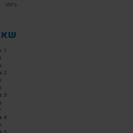
ביותר.
שאלו
מ
ז
ב
ה
כ
ה
א
ב
י
מ
ה
כ