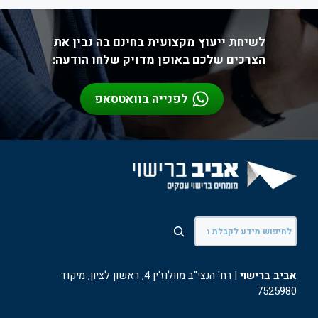
לשיחת ייעוץ מקצועית בחינם בה נבין את
הצרכים שלכם באופן מדויק שלחו הודעה:
לפנייה בוואטסאפ
חיפוש
אביב ברישוי
| רח' הנצי"ב מוולוז'ין 4, ראשון לציון, מיקוד
7525980