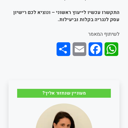
התקשרו עכשיו לייעוץ ראשוני – ונוציא לכם רישיון
עסק לנגריה בקלות וביעילות
.
לשיתוף המאמר
S
E
F
W
h
m
a
h
a
a
c
a
r
i
e
t
מעוניין שנחזור אליך?
e
l
b
s
o
A