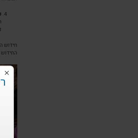
ק
ה
ז
חידוש הר
החידוש 
×
רי