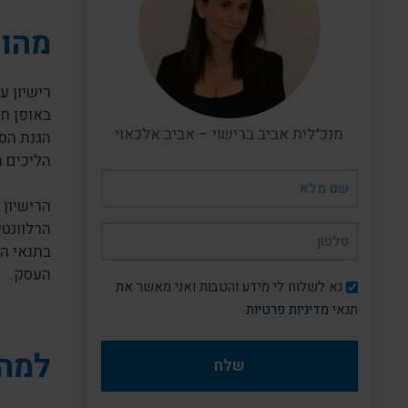
מהו 
רישיון 
באופן חו
מנכ"לית אביב ברישוי – אביב אלכאוי
הגנת הסב
הליכים 
שם
מלא
הרישיון
(חובה)
הרלוונטי
טלפון
בתנאי הנ
(חובה)
העסק.
דיוור
נא לשלוח לי מידע והטבות ואני מאשר את
תנאי
מדיניות פרטיות
למה 