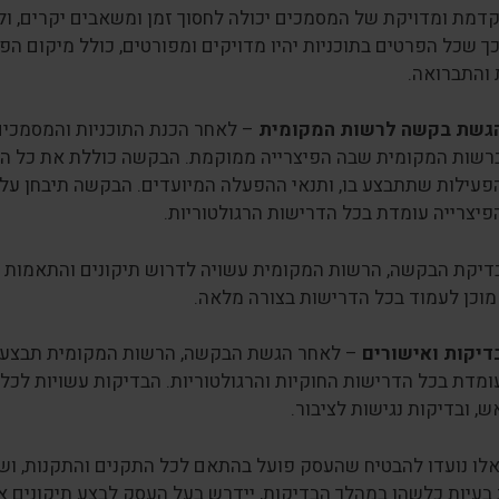
דמת ומדויקת של המסמכים יכולה לחסוך זמן ומשאבים יקרים, ולמ
ך שכל הפרטים בתוכניות יהיו מדויקים ומפורטים, כולל מיקום הפי
 והתברואה.
גשת בקשה לרשות המקומית
– לאחר הכנת התוכניות והמסמכים
רשות המקומית שבה הפיצרייה ממוקמת. הבקשה כוללת את כל המי
פעילות שתתבצע בו, ותנאי ההפעלה המיועדים. הבקשה תיבחן על
פיצרייה עומדת בכל הדרישות הרגולטוריות.
יקת הבקשה, הרשות המקומית עשויה לדרוש תיקונים והתאמות בתוכ
וכן לעמוד בכל הדרישות בצורה מלאה.
דיקות ואישורים
– לאחר הגשת הבקשה, הרשות המקומית תבצע סד
ומדת בכל הדרישות החוקיות והרגולטוריות. הבדיקות עשויות לכלו
ש, ובדיקות נגישות לציבור.
לו נועדו להבטיח שהעסק פועל בהתאם לכל התקנים והתקנות, ושאי
בעיות כלשהן במהלך הבדיקות, יידרש בעל העסק לבצע תיקונים א