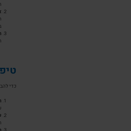
ה
א
ת
ב
ה
ה
טיפי
כדי להב
ה
ש
ש
ה
ה