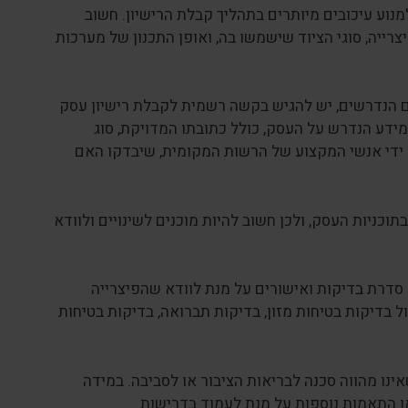
נוע עיכובים מיותרים בתהליך קבלת הרישיון. חשוב
צרייה, סוגי הציוד שישמשו בה, ואופן התכנון של מערכות
 הנדרשים, יש להגיש בקשה רשמית לקבלת רישיון עסק
דע הנדרש על העסק, כולל כתובתו המדויקת, סוג
 ידי אנשי המקצוע של הרשות המקומית, שיבדקו האם
ניות העסק, ולכן חשוב להיות מוכנים לשינויים ולוודא
רת בדיקות ואישורים על מנת לוודא שהפיצרייה
ל בדיקות בטיחות מזון, בדיקות תברואה, בדיקות בטיחות
נו מהווה סכנה לבריאות הציבור או לסביבה. במידה
ו התאמות נוספות על מנת לעמוד בדרישות.