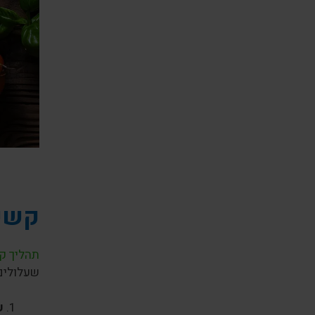
קשיי
תהליך ק
שעלולים
ע