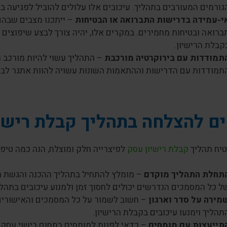
גורמים המעורבים בתהליך. עיכובים אלו עלולים להוביל לפגיעה ב
י-עמידה בדרישות התברואה או הבטיחות
– ייתכנו מצבים שבהם
ברואה ובטיחות מחמירים. במקרים אלו, יהיה צורך לבצע שיפוצים א
קבלת הרישיון.
תמודדות עם בירוקרטיה מורכבת
– התהליך עשוי להיות מורכב מ
תמודדות עם הדרישות וההתאמות השונות עשויה להוות אתגר לבע
ם להצלחה בתהליך קבלת רישיו
טיח תהליך
קבלת רישיון עסק
לפיצרייה חלק ומוצלח, הנה כמה טיפי
תחלת התהליך מוקדם
– מומלץ להתחיל בתהליך ההכנה והגשת ה
ל כל המסמכים הנדרשים יכולים לחסוך זמן ולמנוע עיכובים בתהלי
מירה על סדר וארגון
– חשוב לשמור על כל המסמכים והאישורים 
תהליך וימנעו עיכובים בקבלת הרישיון.
תייעצות עם מומחים
– כדאי לפנות למומחים בתחום רישוי עסקים