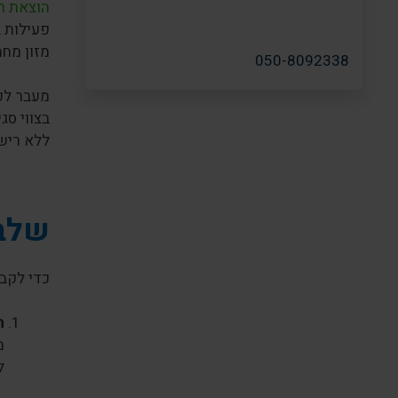
הוצאת רי
פעילות ב
מזון מחמ
050-8092338
מעבר לכך
בצווי סג
ללא ריש
שלבי
כדי לקבל
ה
מ
ל