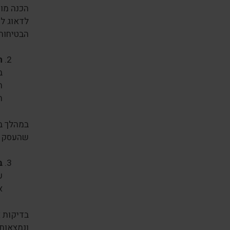
הכנה מוק
לדאוג לכ
הבטיחות
ה
ב
ה
ה
במהלך בד
שהעסק מ
ב
ע
א
בדיקות א
ונמצאות 