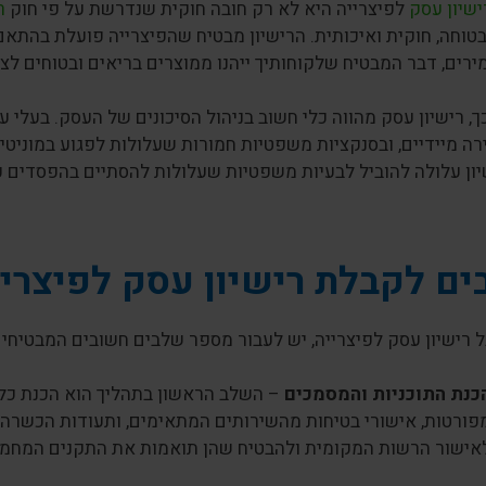
שיון עסק
לפיצרייה היא לא רק חובה חוקית שנדרשת על פי חוק
ר
טוחה, חוקית ואיכותית. הרישיון מבטיח שהפיצרייה פועלת בהתאם
ירים, דבר המבטיח שלקוחותיך ייהנו ממוצרים בריאים ובטוחים לצר
, רישיון עסק מהווה כלי חשוב בניהול הסיכונים של העסק. בעלי 
ירה מיידיים, ובסנקציות משפטיות חמורות שעלולות לפגוע במוני
יון עלולה להוביל לבעיות משפטיות שעלולות להסתיים בהפסדים 
ם לקבלת רישיון עסק לפיצריי
 רישיון עסק לפיצרייה, יש לעבור מספר שלבים חשובים המבטיחי
כנת התוכניות והמסמכים
– השלב הראשון בתהליך הוא הכנת כל 
פורטות, אישורי בטיחות מהשירותים המתאימים, ותעודות הכשרה 
אישור הרשות המקומית ולהבטיח שהן תואמות את התקנים המחמיר