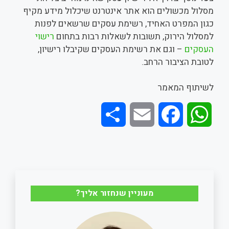
מסלול מכשולים הוא אתר אינטרנט שיכלול מידע מקיף
כגון המפרט האחיד, רשימת עסקים שרשאים לפנות
למסלול הירוק, תשובות לשאלות רבות בתחום
רישוי
העסקים
– וגם את רשימת העסקים שקיבלו רישיון,
לטובת הציבור הרחב.
לשיתוף המאמר
S
E
F
W
h
m
a
h
a
a
c
a
r
i
e
t
מעוניין שנחזור אליך?
e
l
b
s