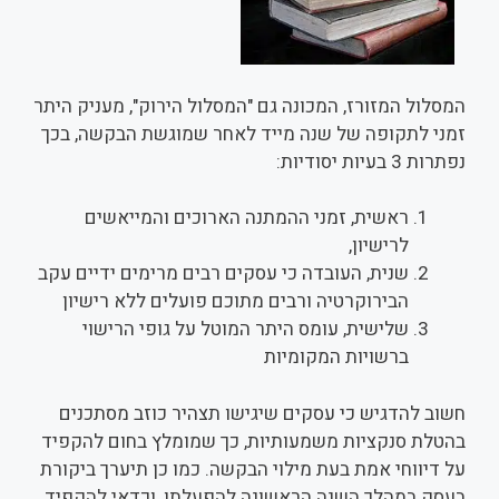
המסלול המזורז, המכונה גם "המסלול הירוק", מעניק היתר
זמני לתקופה של שנה מייד לאחר שמוגשת הבקשה, בכך
נפתרות 3 בעיות יסודיות:
ראשית, זמני ההמתנה הארוכים והמייאשים
לרישיון,
שנית, העובדה כי עסקים רבים מרימים ידיים עקב
הבירוקרטיה ורבים מתוכם פועלים ללא רישיון
שלישית, עומס היתר המוטל על גופי הרישוי
ברשויות המקומיות
חשוב להדגיש כי עסקים שיגישו תצהיר כוזב מסתכנים
בהטלת סנקציות משמעותיות, כך שמומלץ בחום להקפיד
על דיווחי אמת בעת מילוי הבקשה. כמו כן תיערך ביקורת
בעסק במהלך השנה הראשונה להפעלתו, וכדאי להקפיד