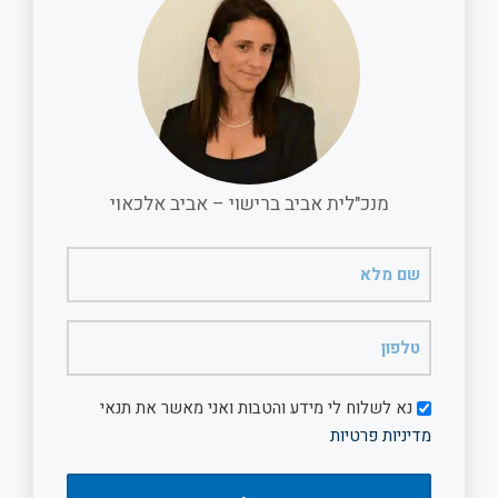
o
A
o
p
k
p
מנכ"לית אביב ברישוי – אביב אלכאוי
שם
מלא
(חובה)
טלפון
(חובה)
דיוור
נא לשלוח לי מידע והטבות ואני מאשר את תנאי
מדיניות פרטיות