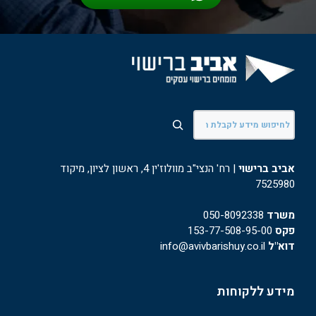
חיפוש
אביב ברישוי
| רח' הנצי"ב מוולוז'ין 4, ראשון לציון, מיקוד
7525980
משרד
050-8092338
פקס
153-77-508-95-00
דוא"ל
info@avivbarishuy.co.il
מידע ללקוחות