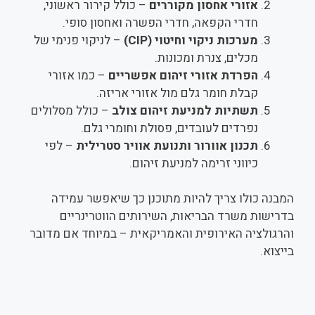
אזורי אחסון מקוררים
– כולל קירור ראשוני,
חדרי הקפאה, חדרי הפשרה ואחסון סופי.
מערכות ניקוי וחיטוי
(CIP)
– לניקוי פנימי של
מכלים, צנרת ומכונות.
הפרדת אזורי זיהום אפשריים
– כמו אזורי
קבלת חומר גלם מול אזורי אריזה.
תשתיות למניעת זיהום צולב
– כולל מסלולים
נפרדים לעובדים, פסולת וחומרי גלם.
תכנון אוורור ותנועת אוויר סטרילית
– לפי
כיווני זרימה למניעת זיהום.
המבנה כולו צריך להיות מתוכנן כך שיאפשר עמידה
בדרישות משרד הבריאות, השירותים הווטרינריים
והרגולציה האירופית והאמריקאית – במיוחד אם מדובר
בייצוא.