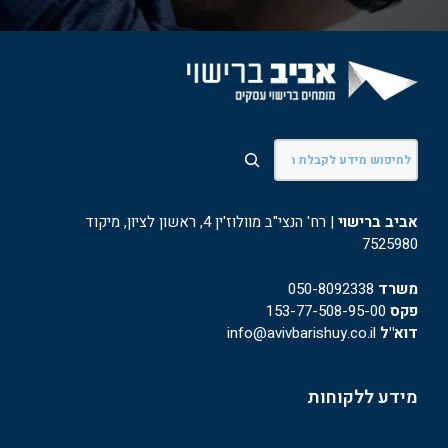
חיפוש
אביב ברישוי
| רח' הנצי"ב מוולוז'ין 4, ראשון לציון, מיקוד
7525980
משרד
050-8092338
פקס
153-77-508-95-00
דוא"ל
info@avivbarishuy.co.il
מידע ללקוחות