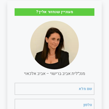
r
i
e
t
מעוניין שנחזור אליך?
e
l
b
s
o
A
o
p
k
p
מנכ"לית אביב ברישוי – אביב אלכאוי
שם
מלא
(חובה)
טלפון
(חובה)