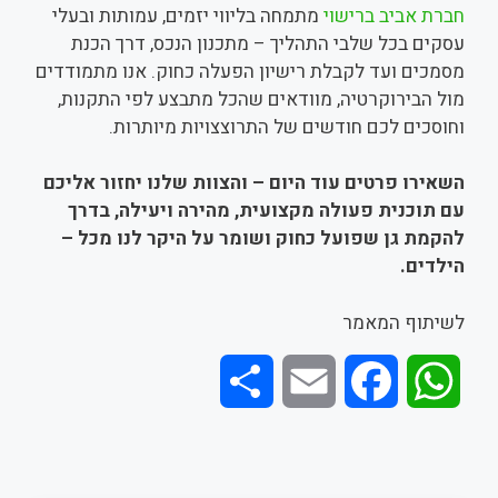
חברת אביב ברישוי
מתמחה בליווי יזמים, עמותות ובעלי
עסקים בכל שלבי התהליך – מתכנון הנכס, דרך הכנת
מסמכים ועד לקבלת רישיון הפעלה כחוק. אנו מתמודדים
מול הבירוקרטיה, מוודאים שהכל מתבצע לפי התקנות,
וחוסכים לכם חודשים של התרוצצויות מיותרות.
השאירו פרטים עוד היום – והצוות שלנו יחזור אליכם
עם תוכנית פעולה מקצועית, מהירה ויעילה, בדרך
להקמת גן שפועל כחוק ושומר על היקר לנו מכל –
הילדים.
לשיתוף המאמר
S
E
F
W
h
m
a
h
a
a
c
a