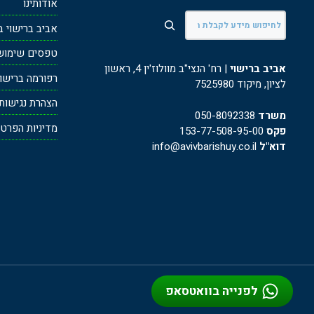
אודותינו
חיפוש
אביב ברישוי ב
טפסים שימושי
אביב ברישוי
| רח' הנצי"ב מוולוז'ין 4, ראשון
רפורמה ברישוי ע
לציון, מיקוד 7525980
הצהרת נגישות
משרד
050-8092338
מדיניות הפרטי
פקס
153-77-508-95-00
דוא"ל
info@avivbarishuy.co.il
לפנייה בוואטסאפ