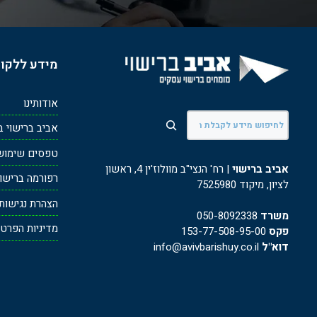
מידע ללקו
אודותינו
חיפוש
אביב ברישוי ב
טפסים שימושי
אביב ברישוי
| רח' הנצי"ב מוולוז'ין 4, ראשון
רפורמה ברישוי ע
לציון, מיקוד 7525980
הצהרת נגישות
משרד
050-8092338
מדיניות הפרטי
פקס
153-77-508-95-00
דוא"ל
info@avivbarishuy.co.il