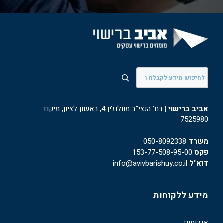
חיפוש
אביב ברישוי
| רח' הנצי"ב מוולוז'ין 4, ראשון לציון, מיקוד
7525980
משרד
050-8092338
פקס
153-77-508-95-00
דוא"ל
info@avivbarishuy.co.il
מידע ללקוחות
אודותינו