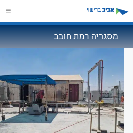
דלג
תוכן
תפר
מסגריה רמת חובב