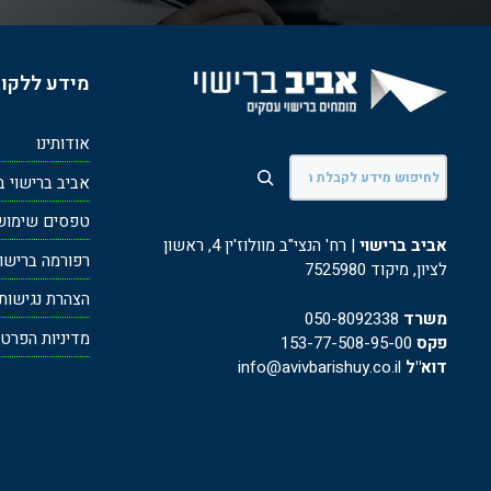
מידע ללקו
אודותינו
חיפוש
אביב ברישוי ב
טפסים שימושי
אביב ברישוי
| רח' הנצי"ב מוולוז'ין 4, ראשון
רפורמה ברישוי ע
לציון, מיקוד 7525980
הצהרת נגישות
משרד
050-8092338
מדיניות הפרטי
פקס
153-77-508-95-00
דוא"ל
info@avivbarishuy.co.il