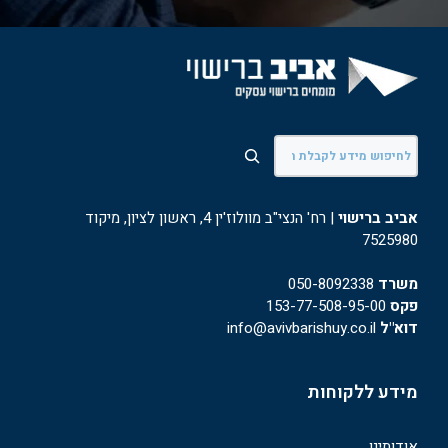
חיפוש
אביב ברישוי
| רח' הנצי"ב מוולוז'ין 4, ראשון לציון, מיקוד
7525980
משרד
050-8092338
פקס
153-77-508-95-00
דוא"ל
info@avivbarishuy.co.il
מידע ללקוחות
אודותינו