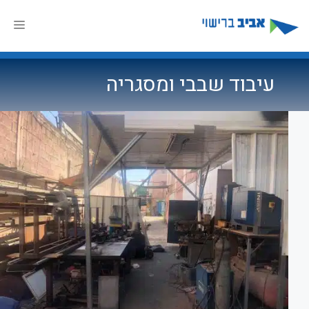
דלג
תוכן
תפר
עיבוד שבבי ומסגריה