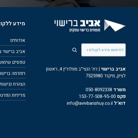
מידע ללקו
אודותינו
חיפוש
אביב ברישוי ב
טפסים שימושי
אביב ברישוי
| רח' הנצי"ב מוולוז'ין 4, ראשון
רפורמה ברישוי ע
לציון, מיקוד 7525980
הצהרת נגישות
משרד
050-8092338
מדיניות הפרטי
פקס
153-77-508-95-00
דוא"ל
info@avivbarishuy.co.il